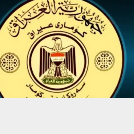
حسين تجربتك. سنفترض أنك موافق على هذا، ولكن يمكنك إلغاء الاشتراك إذا كنت