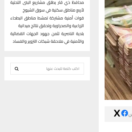
محافظ ذي قار يطلق مشاريع البنى التحتية
لأربع مناطق سكنية في سوق الشيوخ
قوات أمنية مشتركة تمشط مناطق البطحاء
الزراعية والصحراوية وتحقق نتائج ميدانية
بلدية الناصرية تثمن جهود الجهات القضائية
والأمنية في ملاحقة شبكات التزوير والفساد
S
e
S
a
r
E
c
h
A
f

R
o
r
C