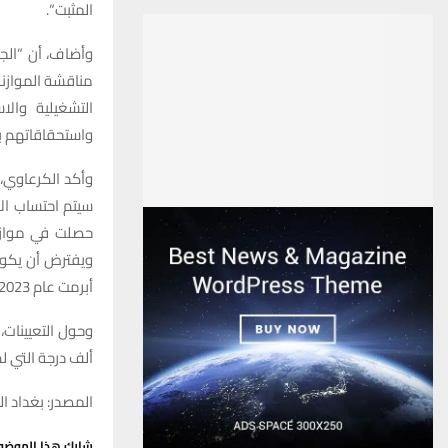
المثبت
“
.
وأضاف، أن “الجد
مناقشة الموازنة
التشغيلية والا
واستحقاقاتهم 
وأكد الكرعاوي،
سيتم احتساب الإ
ويفترض أن يكون 
أبرمت عام 2023 ولم يتم صرفها إلى الآن ويجب أن تضاف في الموازنة المقبلة
ألف درجة التي لم 
المصدر: بغداد ال
شارك هذا الموضو