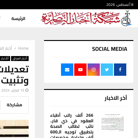
8 أغسطس، 2026
الرئيسة
أ
SOCIAL MEDIA
Home
أخبار ال
أخبار العراق
ألأخبار
تعديلات
وتثبيت 
15 فبراير، 2024
آخر الاخبار
مشاركة
266 ألف راتب أطباء
العقود في ذي قار..
نائب تطالب الصحة
بتطبيق توجيه الـ600
ألف وإعادة مخصصات