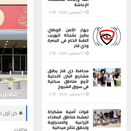
الإعاشة
7 أغسطس، 2026
0
جهاز الأمن الوطني
يطيح بشبكة لتهريب
النفط الخام في البصرة
وذي قار
7 أغسطس، 2026
0
محافظ ذي قار يطلق
مشاريع البنى التحتية
لأربع مناطق سكنية
في سوق الشيوخ
7 أغسطس، 2026
0
قوات أمنية مشتركة
🔔 كن أول من
تمشط مناطق البطحاء
الزراعية والصحراوية
وتحقق نتائج ميدانية
وكالات: