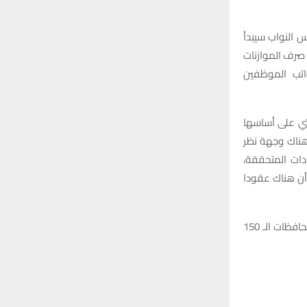
س النواب سيبدأ
 صرف الموازنات
واتب الموظفين
تي على أساسها
“هناك وجهة نظر
إيرادات المتحققة،
 أن هناك عقودا
وحول التعيينات، أوضح أنها “قد تشمل والعقود والأوائل وحملة الشهادات العليا وعقود المحافظات الـ 150