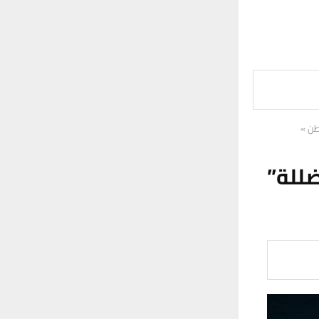
طن »
للة”