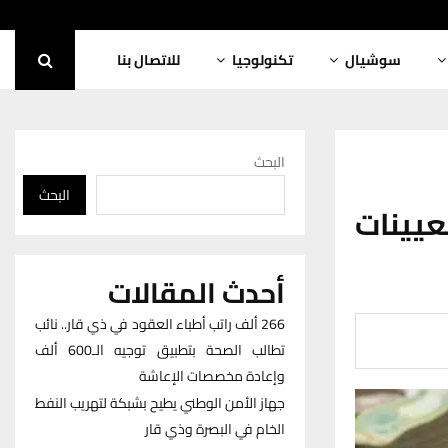
سوشيال
تكنولوجيا
للاتصال بنا
البحث
البحث
عيينات
أحدث المقالات
266 ألف راتب أطباء العقود في ذي قار.. نائب
تطالب الصحة بتطبيق توجيه الـ600 ألف
وإعادة مخصصات الإعاشة
جهاز الأمن الوطني يطيح بشبكة لتهريب النفط
الخام في البصرة وذي قار