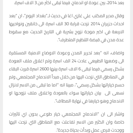
بعد 2014، بين عودة او اندماج، فيما تبقى اكثر من 3 الاف اسرة.
وقال مدير المكتب علي غازي اغا في حديث لـ”بغداد اليوم”، ان “بعد
احداث حزيران 2014 نزحت قرابة 30 الف اسرة الى خانقين ونواحيها
الاربعة في اكبر موجة نزوح بشرية في التاريخ الحديث مع سقوط
عدة مدن في قبضة التنظيم المتطرف”.
واضاف، انه “بعد تحرير المدن وعودة الاوضاع الامنية المستقرة
الى وضعها الطبيعي عادت 24 الف اسرة وتم اغلاق ملف العودة
بشكل رسمي فيما تبقى 6 الاف اسرة بينها 2600 اسرة قررت البقاء
في المناطق التي نزحت اليها من خلال مبدأ الاندماج المجتمعي وتم
حسم خياراتها بشكل رسمي”، مبينا انه “اما ما تبقى من الاسر لانزال
نسعى الى بيان خياراتها سواء بالعودة واغلاق ملف نزوحها او
الاندماج وهو خيارها في نهاية المطاف”.
واشار الى ان “الاندماج المجتمعي خيار طوعي بدون اي تاثيرات
خاصة وان الكثير من الاسر تفاعلت مع المناطق التي نزحت اليها
ووجدت فرص عمل وبدأت بحياة جديدة”.