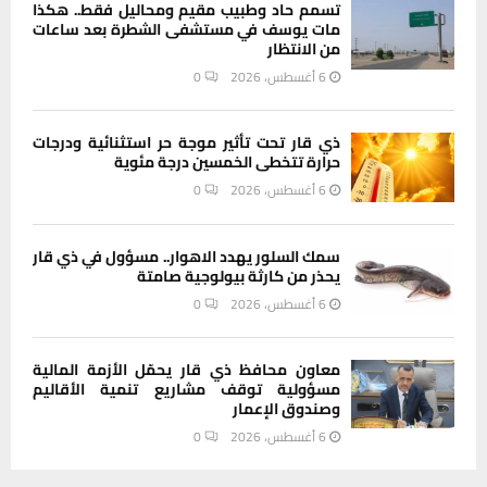
تسمم حاد وطبيب مقيم ومحاليل فقط.. هكذا
مات يوسف في مستشفى الشطرة بعد ساعات
من الانتظار
6 أغسطس، 2026
0
ذي قار تحت تأثير موجة حر استثنائية ودرجات
حرارة تتخطى الخمسين درجة مئوية
6 أغسطس، 2026
0
سمك السلور يهدد الاهوار.. مسؤول في ذي قار
يحذر من كارثة بيولوجية صامتة
6 أغسطس، 2026
0
معاون محافظ ذي قار يحمّل الأزمة المالية
مسؤولية توقف مشاريع تنمية الأقاليم
وصندوق الإعمار
6 أغسطس، 2026
0