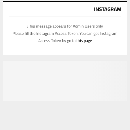
INSTAGRAM
This message appears for Admin Users only:
Please fill the Instagram Access Token. You can get Instagram
Access Token by go to
this page
يستخدم هذا الموقع ملفات تعريف الارتباط لتحسين تجربتك. سنفترض أنك
موافق على هذا، ولكن يمكنك إلغاء الاشتراك إذا كنت ترغب في ذلك.
موافق
قراءة المزيد