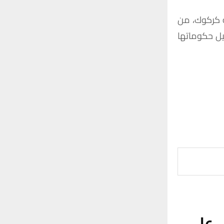
كركوك،
من
ل
حكوماتها
 على