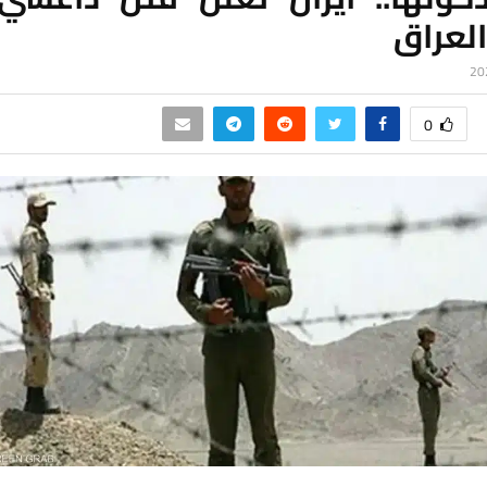
لعراق
0