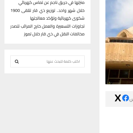
منزلها في حريق ناجم عن تماس كهربائي
خلال شهر واحد.. توزيع ذي قار تتلقى 1900
شكوى كهربائية وتؤكد معالجتها
تجاوزات التسعيرة والعمل خارج المرائب تتصدر
مخالفات النقل في ذي قار خلال تموز
S
e
S
a
r
E
c
h
A

f
R
o
r
C
:
H