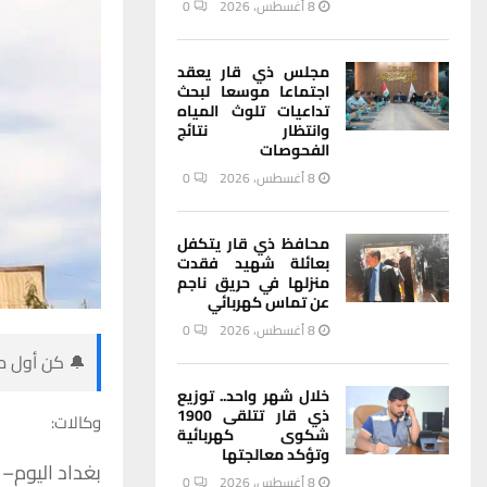
8 أغسطس، 2026
0
مجلس ذي قار يعقد
اجتماعا موسعا لبحث
تداعيات تلوث المياه
وانتظار نتائج
الفحوصات
8 أغسطس، 2026
0
محافظ ذي قار يتكفل
بعائلة شهيد فقدت
منزلها في حريق ناجم
عن تماس كهربائي
8 أغسطس، 2026
0
🔔 كن أول من
خلال شهر واحد.. توزيع
ذي قار تتلقى 1900
وكالات:
شكوى كهربائية
وتؤكد معالجتها
بغداد
اليوم
–
8 أغسطس، 2026
0