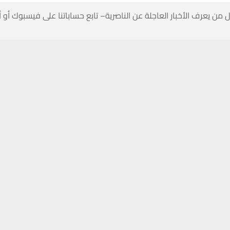
 من يعرف الأخبار العاجلة عن الناصرية– تابع حساباتنا على فيسبوك أو
حسين تجربتك. سنفترض أنك موافق على هذا، ولكن يمكنك إلغاء الاشتراك إذا كنت
رة
الداخلية
الإيرانية،
مساء
اليوم
الأحد
(11
شباط
2024)
،
ع
اعش
الارهابي
على
الحدود
الايرانية
العراقية
.
عد
وزير
الداخلية
الايراني
في
الشؤون
الامنية
مجيد
مير
احمدي
ل
اعلام
ايرانية،
إن
“
أحد
عناصر
تنظيم
داعش
الإرهابي
قُتل
في
صر
(
ايران
)
على
حدود
العراق
“.
اخر،
ذكر
مير
احمدي،
أن
“
مسيرة
اليوم
ذكرى
الثورة
الاسلامية
يع
أنحاء
البلاد
دون
أي
مشاكل
أمنية
“.
شهدنا
حضوراً
أكثر
روعة
للناس
في
جميع
المحافظات
مقار