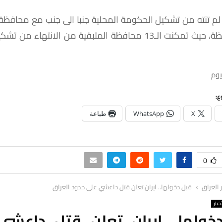
لم
تنته
من
تشكيل
الحكومة
المحلية
جنبا
الى
جنب
مع
محافظة
ة،
حيث
تمكنت
الـ
13
محافظة
المتبقية
من
الانتهاء
من
تشكي
يوم
ع:
X
WhatsApp
طباعة
0
ر العراق
قبل دخولها.. ايران تعلن قتل داعشي على حدود العراق
خبار
خولها.. ايران تعلن قتل داعشي