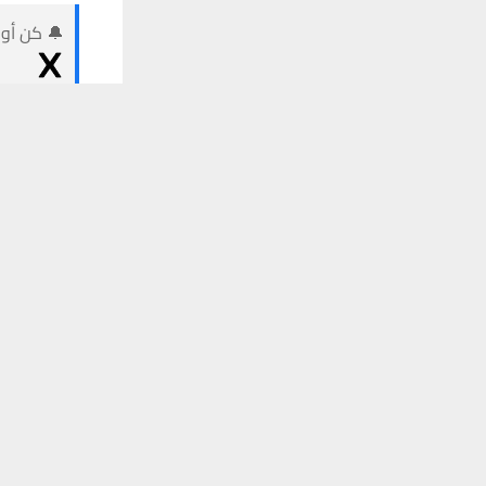
🔔 كن أول
يستخدم هذا الموقع ملفات تعريف الارتباط لت
وكالات:
أعلنت
وزا
عنصر
في
د
وقال
مسا
نقلته
وسائ
أثناء
دخوله
وفي
سياق
جرت
في
جم
وتابع
“
لقد