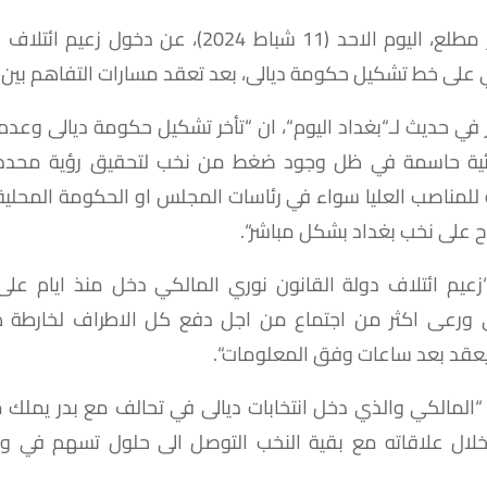
مطلع،
اليوم
الاحد
(11
شباط
2024)
،
عن
دخول
زعيم
ائتلاف
د
على
خط
تشكيل
حكومة
ديالى،
بعد
تعقد
مسارات
التفاهم
بين
في
حديث
لـ
“
بغداد
اليوم
“
،
ان
“
تأخر
تشكيل
حكومة
ديالى
وعدم
ية
حاسمة
في
ظل
وجود
ضغط
من
نخب
لتحقيق
رؤية
محدد
للمناصب
العليا
سواء
في
رئاسات
المجلس
او
الحكومة
المحلية
ح
على
نخب
بغداد
بشكل
مباشر
“.
زعيم
ائتلاف
دولة
القانون
نوري
المالكي
دخل
منذ
ايام
على
ورعى
اكثر
من
اجتماع
من
اجل
دفع
كل
الاطراف
لخارطة
ط
عقد
بعد
ساعات
وفق
المعلومات
“.
المالكي
والذي
دخل
انتخابات
ديالى
في
تحالف
مع
بدر
يملك
م
لال
علاقاته
مع
بقية
النخب
التوصل
الى
حلول
تسهم
في
ول