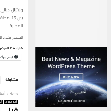
ولاتزال
ديالى
بين
15
محافظ
المحلية
.
المصدر: بغداد ال
شارك هذا الموضو
فيس بوك
مشاركة
Home
أخبا
أخبار العراق
ألأ
قبل د