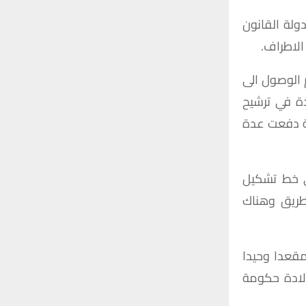
ولة
القانون
الاطراف
.
الوصول
الى
ة
في
ترشيح
دفعت
عدة
خط
تشكيل
ريق
وهناك
قعدا
وحيدا
ادة
حكومة