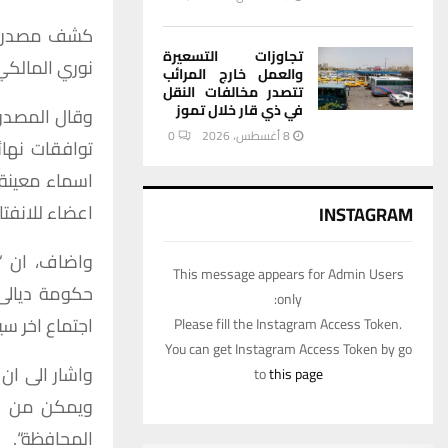
كشف
مصدر
تجاوزات التسعيرة
نوري
المالكي
والعمل خارج المرائب
تتصدر مخالفات النقل
في ذي قار خلال تموز
وقال
المصدر
8 أغسطس، 2026
0
توافقات
نهائ
اسماء
معينة
اعضاء
للانفتا
INSTAGRAM
واضاف،
ان
“
This message appears for Admin Users
حكومة
ديالى
only:
اجتماع
اخر
سي
Please fill the Instagram Access Token.
You can get Instagram Access Token by go
واشار
الى
ان
“
to
this page
ويمكن
من
خ
المحافظة
“.