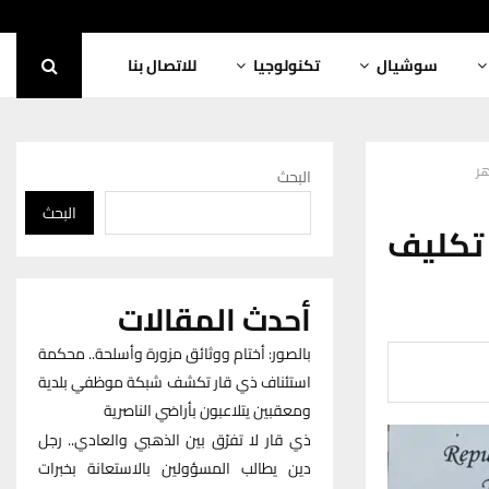
سوشيال
تكنولوجيا
للاتصال بنا
هر
البحث
البحث
تكليف
أحدث المقالات
بالصور: أختام ووثائق مزورة وأسلحة.. محكمة
استئناف ذي قار تكشف شبكة موظفي بلدية
ومعقبين يتلاعبون بأراضي الناصرية
ذي قار لا تفرّق بين الذهبي والعادي.. رجل
دين يطالب المسؤولين بالاستعانة بخبرات