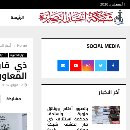
7 أغسطس، 2026
الرئيسة
أ
SOCIAL MEDIA
Home
أخبار الن
أخبار الناصرية
ألأخبار
ذي قار
المعاون
12 فبراير، 2024
آخر الاخبار
مشاركة
بالصور: أختام ووثائق
مزورة وأسلحة..
محكمة استئناف ذي
قار تكشف شبكة
موظفي بلدية