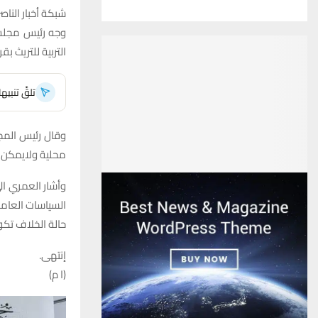
شبكة أخبار الناصر
وجه رئيس مجلس م
التربية للتريث ب
تلقَّ تنبي
وقال رئيس المجل
محلية ولايمكن ات
السياسات العامة
حالة الخلاف تك
إنتهى.
(ا م)