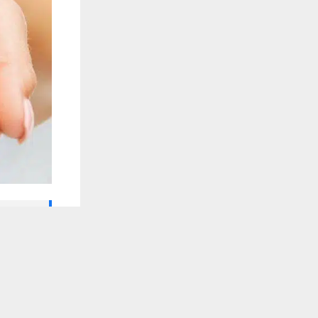
🔔 كن أول
يستخدم هذا الموقع ملفات تعريف الارتباط لت
شبكة أخبار ال
يعقد مجلس مح