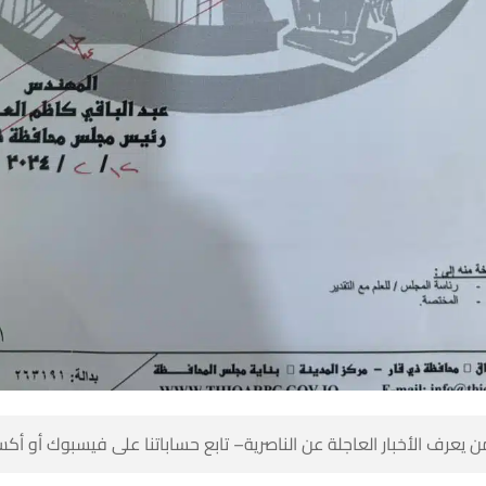
 كن أول من يعرف الأخبار العاجلة عن الناصرية– تابع حساباتنا على ف