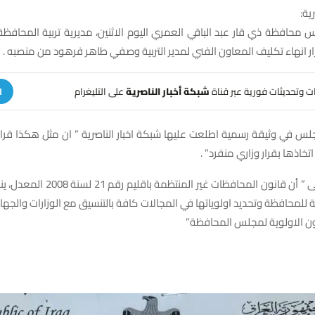
ية:
حافظة ذي قار عبد الباقي العمري اليوم الاثنين، مديرية تربية المحافظة
قرار انهاء تكليف المعاون الفني لمدير التربية وصفي طاهر فرهود من منصبه .
هات وتحديثات فورية عبر قناة
شبكة أخبار الناصرية
على التليغرام
ا
س في وثيقة رسمية اطلعت عليها شبكة اخبار الناصرية ” ان مثل هكذا قرارا
خاذها بقرار وزاري منفرد” .
وأشار العمري الى ” أن قانون المحافظات غي
 للمحافظة وتحديد اولوياتها في المجالات كافة بالتنسيق مع الوزارات والجها
ون الاولوية لمجلس المحافظة”