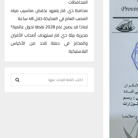
المحافظات
محافظ ذي قار يتعهد بخفض مناسيب مياه
المصب العام في العكيكة خلال 48 ساعة
لماذا قد يصبح عام 2028 نقطة تحول عالمية؟
مديرية بيئة ذي قار تستهدف أصحاب الأفران
والمخابز في حملة للحد من الأكياس
البلاستيكية
S
e
S
a
r
E
c
h
A
f
R
o