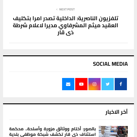
NEXT POST
تلفزيون الناصرية: الداخلية تصدر امرا بتكليف
العقيد ميثم المشرفاوي مديرا لاعلام شرطة
ذي قار
SOCIAL MEDIA
آخر الاخبار
بالصور: أختام ووثائق مزورة وأسلحة.. محكمة
استئناف ذي قار تكشف شبكة موظفي بلدية