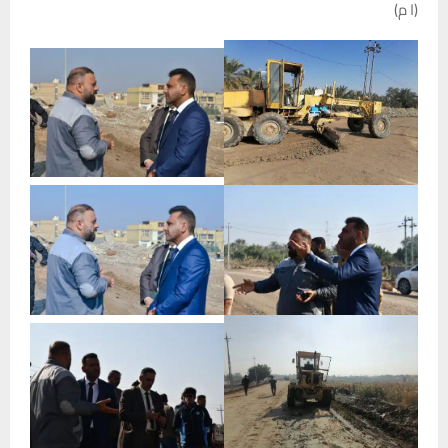
(ا م)