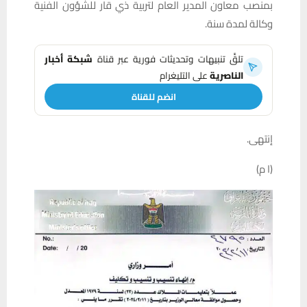
بمنصب معاون المدير العام لتربية ذي قار للشؤون الفنية
وكالة لمدة سنة.
تلقَّ تنبيهات وتحديثات فورية عبر قناة
شبكة أخبار
الناصرية
على التليغرام
انضم للقناة
إنتهى.
(ا م)