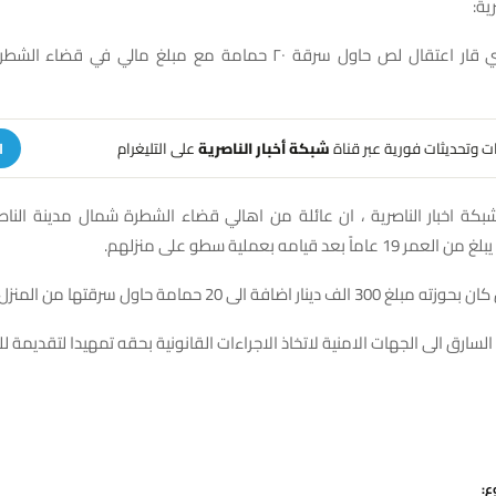
ية:
اعلنت شرطة ذي قار اعتقال لص حاول سرقة ٢٠ حمامة مع مبلغ مالي في
هات وتحديثات فورية عبر قناة
شبكة أخبار الناصرية
على التليغرام
ا
بكة اخبار الناصرية ، ان عائلة من اهالي قضاء الشطرة شمال مدينة النا
بعد قيامه بعملية سطو على منزلهم.
ار اضافة الى 20 حمامة حاول سرقتها من المنزل.
السارق الى الجهات الامنية لاتخاذ الاجراءات القانونية بحقه تمهيدا لتقديمة لل
ع: