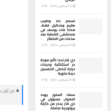
6 أغسطس، 2026
0
تسمم حاد وطبيب
مقيم ومحاليل فقط..
هكذا مات يوسف في
مستشفى الشطرة بعد
ساعات من الانتظار
6 أغسطس، 2026
0
ذي قار تحت تأثير موجة
حر استثنائية ودرجات
حرارة تتخطى الخمسين
درجة مئوية
6 أغسطس، 2026
0
🔔 كن أول من
سمك السلور يهدد
الاهوار.. مسؤول في
ذي قار يحذر من كارثة
بيولوجية صامتة