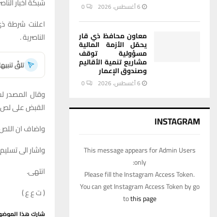
شبكة اخبار الناصر
6 أغسطس، 2026
0
معاون محافظ ذي قار
الناصرية .
يحمّل الأزمة المالية
مسؤولية توقف
مشاريع تنمية الأقاليم
تلقَّ تنبي
وصندوق الإعمار
6 أغسطس، 2026
0
وقال المصدر لش
القبض على لص يبلغ من العمر 19 عاماً 
INSTAGRAM
واضاف ان اللص كان بحوزته مبلغ 300 الف دين
واشار الى تسليم 
This message appears for Admin Users
only:
انتهى.
Please fill the Instagram Access Token.
You can get Instagram Access Token by go
( ت ع ع )
to
this page
شارك هذا الموضو