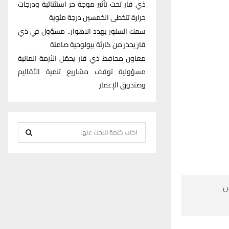
ذي قار تحت تأثير موجة حر استثنائية ودرجات
حرارة تتخطى الخمسين درجة مئوية
سمك السلور يهدد الاهوار.. مسؤول في ذي
قار يحذر من كارثة بيولوجية صامتة
معاون محافظ ذي قار يحمّل الأزمة المالية
مسؤولية توقف مشاريع تنمية الأقاليم
وصندوق الإعمار
S
e
S
a
r
E
c

h
A
f
R
o