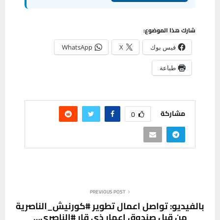
شارك هذا الموضوع:
فيس بوك
X
WhatsApp
طباعة
مشاركة
0
PREVIOUS POST
بالفيديو: تواصل اعمال تطوير #كورنيش_الناصرية
من قبل صندوق اعمار ذي قار #الناصري…