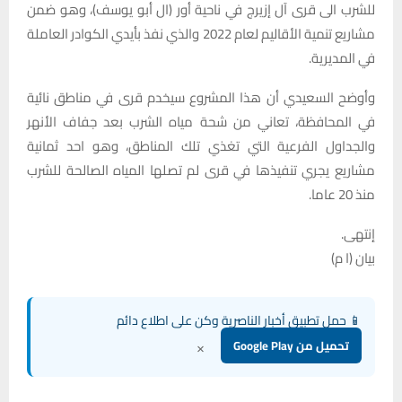
للشرب الى قرى آل إزيرج في ناحية أور (ال أبو يوسف)، وهو ضمن
مشاريع تنمية الأقاليم لعام 2022 والذي نفذ بأيدي الكوادر العاملة
في المديرية.
وأوضح السعيدي أن هذا المشروع سيخدم قرى في مناطق نائية
في المحافظة، تعاني من شحة مياه الشرب بعد جفاف الأنهر
والجداول الفرعية التي تغذي تلك المناطق، وهو احد ثمانية
مشاريع يجري تنفيذها في قرى لم تصلها المياه الصالحة للشرب
منذ 20 عاما.
إنتهى.
بيان (ا م)
📱 حمل تطبيق أخبار الناصرية وكن على اطلاع دائم
×
تحميل من Google Play