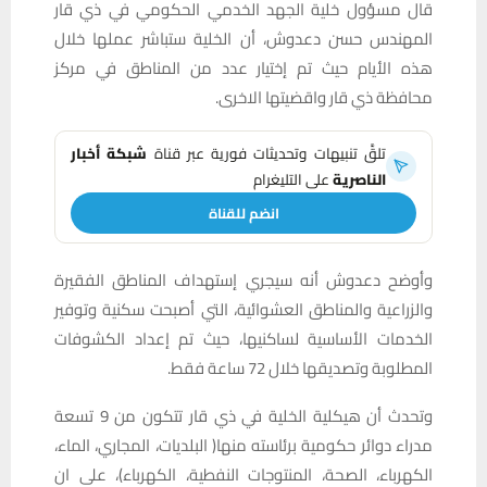
قال مسؤول خلية الجهد الخدمي الحكومي في ذي قار
المهندس حسن دعدوش، أن الخلية ستباشر عملها خلال
هذه الأيام حيث تم إختيار عدد من المناطق في مركز
محافظة ذي قار واقضيتها الاخرى.
تلقَّ تنبيهات وتحديثات فورية عبر قناة
شبكة أخبار
الناصرية
على التليغرام
انضم للقناة
وأوضح دعدوش أنه سيجري إستهداف المناطق الفقيرة
والزراعية والمناطق العشوائية، التي أصبحت سكنية وتوفير
الخدمات الأساسية لساكنيها، حيث تم إعداد الكشوفات
المطلوبة وتصديقها خلال 72 ساعة فقط.
وتحدث أن هيكلية الخلية في ذي قار تتكون من 9 تسعة
مدراء دوائر حكومية برئاسته منها( البلديات، المجاري، الماء،
الكهرباء، الصحة، المنتوجات النفطية، الكهرباء)، على ان