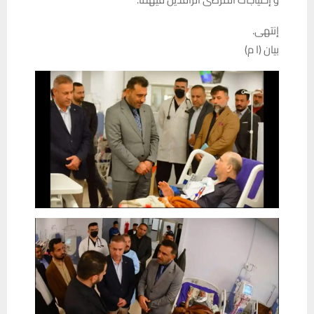
إنتهى.
بيان (ا م)