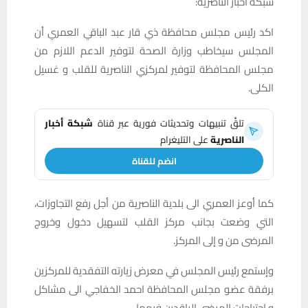
شبكة أخبار الناصرية:
اكد رئيس مجلس محافظة ذي قار عبد الباقي العمري أن
المجلس سيخاطب وزارة الصحة لتوفير الدعم اللازم من
مجلس المحافظة لتوفير لمركزي الناصرية للقلب و غسيل
الكلى.
تلقَّ تنبيهات وتحديثات فورية عبر قناة
شبكة أخبار
الناصرية
على التليغرام
انضم للقناة
كما أوعز العمري الى بلدية الناصرية من أجل رفع التجاوزات،
التي وضعت بجانب مركز القلب لتسهيل دخول وخروج
المرضى من و إلى المركز.
وإستمع رئيس المجلس في معرض زيارته التفقدية للمركزين
برفقة عضو مجلس المحافظة احمد الخفاجي الى مشاكل
و إحتياجات المرضى الراقدين فيهما.