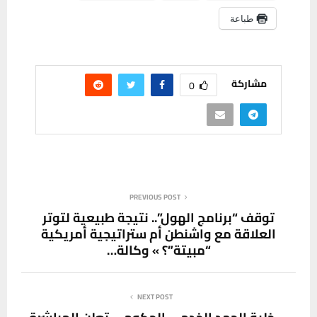
طباعة
مشاركة
0
PREVIOUS POST
توقف “برنامج الهول”.. نتيجة طبيعية لتوتر
العلاقة مع واشنطن أم ستراتيجية أمريكية
“مبيتة”؟ » وكالة…
NEXT POST