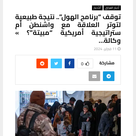
أخبار العراق
ألأخبار
توقف “برنامج الهول”.. نتيجة طبيعية
لتوتر العلاقة مع واشنطن أم
ستراتيجية أمريكية “مبيتة”؟ »
وكالة…
11 فبراير، 2024
مشاركة
0