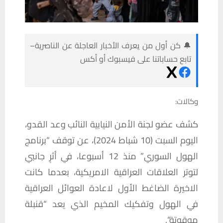
🔔 كن أول من يعرف الأخبار العاجلة عن الناصرية–
تابع حساباتنا على فيسبوك أو أكس
وكالات:
كشف
عضو
لجنة
الأمن
النيابية
النائب
وعد
القدو،
اليوم
السبت
(10
شباط
2024)
،
عن
توقف
“
برنامج
الهول
السوري
”
منذ
12
أسبوعا،
في
أثرٍ
جانبي
لتوتر
العلاقات
العراقية
الامريكية،
بعدما
كانت
الاخيرة
الضاغط
الأول
لاعادة
العوائل
العراقية
في
الهول
وتفكيك
المخيم
الذي
يعد
“
قنبلة
موقوتة
“.