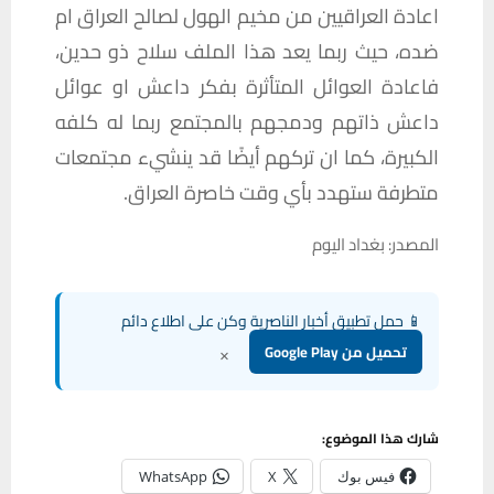
اعادة
العراقيين
من
مخيم
الهول
لصالح
العراق
ام
ضده،
حيث
ربما
يعد
هذا
الملف
سلاح
ذو
حدين،
فاعادة
العوائل
المتأثرة
بفكر
داعش
او
عوائل
داعش
ذاتهم
ودمجهم
بالمجتمع
ربما
له
كلفه
الكبيرة،
كما
ان
تركهم
أيضًا
قد
ينشيء
مجتمعات
متطرفة
ستهدد
بأي
وقت
خاصرة
العراق
.
المصدر: بغداد اليوم
📱 حمل تطبيق أخبار الناصرية وكن على اطلاع دائم
×
تحميل من Google Play
شارك هذا الموضوع:
فيس بوك
X
WhatsApp