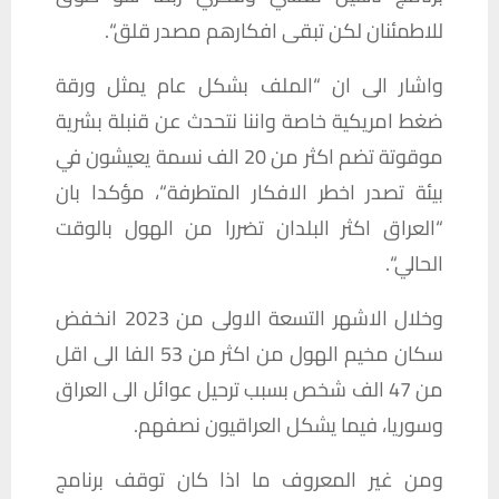
للاطمئنان
لكن
تبقى
افكارهم
مصدر
قلق
“.
واشار
الى
ان
“
الملف
بشكل
عام
يمثل
ورقة
ضغط
امريكية
خاصة
واننا
نتحدث
عن
قنبلة
بشرية
موقوتة
تضم
اكثر
من
20
الف
نسمة
يعيشون
في
بيئة
تصدر
اخطر
الافكار
المتطرفة
“
،
مؤكدا
بان
“
العراق
اكثر
البلدان
تضررا
من
الهول
بالوقت
الحالي
“.
وخلال
الاشهر
التسعة
الاولى
من
2023
انخفض
سكان
مخيم
الهول
من
اكثر
من
53
الفا
الى
اقل
من
47
الف
شخص
بسبب
ترحيل
عوائل
الى
العراق
وسوريا،
فيما
يشكل
العراقيون
نصفهم
.
ومن
غير
المعروف
ما
اذا
كان
توقف
برنامج