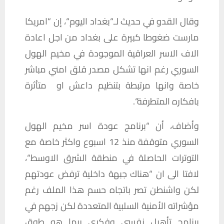
وقال
القدو
في
حديث
لـ
“
بغداد
اليوم
“
،
إن
“
امريكا
مارست
ضغوطا
كبيرة
على
بغداد
من
اجل
اعادة
الاف
الاسر
العراقية
الموجودة
في
مخيم
الهول
السوري
رغم
انها
تشكل
مصدر
قلق
امني
مباشر
خاصة
وانها
مرتبطة
بتنظيم
داعش
او
متأثرة
بافكاره
المتطرفة
“.
وأضاف،
أن
“
برنامج
عودة
اسر
مخيم
الهول
السوري
متوقفة
منذ
12
اسبوع
واكثر
خاصة
مع
التوترات
الحاصلة
في
منطقة
الشرق
الاوسط
“
،
لافتا
الى
ان
“
هناك
جبهة
داخلية
ترفض
عودتهم
لكن
واشنطن
تصر
باتجاه
حسم
هذا
الملف
رغم
مؤشراته
الأمنية
السلبية
المتعددة
لكن
زجهم
في
برنامج
تأهيل
نفسي
وفكري
ربما
هو
طوق