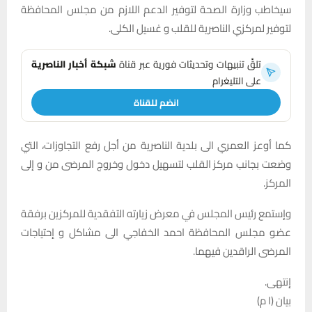
سيخاطب وزارة الصحة لتوفير الدعم اللازم من مجلس المحافظة
لتوفير لمركزي الناصرية للقلب و غسيل الكلى.
تلقَّ تنبيهات وتحديثات فورية عبر قناة
شبكة أخبار الناصرية
على التليغرام
انضم للقناة
كما أوعز العمري الى بلدية الناصرية من أجل رفع التجاوزات، التي
وضعت بجانب مركز القلب لتسهيل دخول وخروج المرضى من و إلى
المركز.
وإستمع رئيس المجلس في معرض زيارته التفقدية للمركزين برفقة
عضو مجلس المحافظة احمد الخفاجي الى مشاكل و إحتياجات
المرضى الراقدين فيهما.
إنتهى.
بيان (ا م)