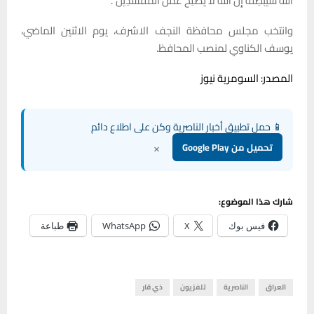
اللَّهَ سَيُبْطِلُهُ إِنَّ اللَّهَ لا يُصْلِحُ عَمَلَ الْمُفْسدِينَ”.
وانتخب مجلس محافظة النجف الاشرف، يوم الاثنين الماضي،
يوسف الكناوي لمنصب المحافظ.
المصدر: السومرية نيوز
📱 حمل تطبيق أخبار الناصرية وكن على اطلاع دائم
×
تحميل من Google Play
شارك هذا الموضوع:
فيس بوك
X
WhatsApp
طباعة
العراق
الناصرية
تلفزيون
ذي قار