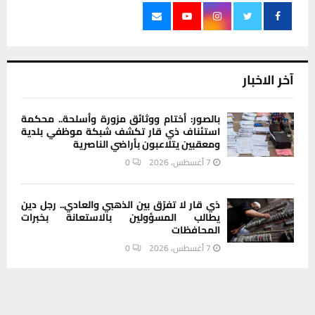
آخر الاخبار
بالصور: أختام ووثائق مزورة وأسلحة.. محكمة
استئناف ذي قار تكشف شبكة موظفي بلدية
ومعقبين يتلاعبون بأراضي الناصرية
7 أغسطس، 2026
0
ذي قار لا تفرّق بين الذهبي والعادي.. رجل دين
يطالب المسؤولين بالاستعانة بخبرات
المحافظات
7 أغسطس، 2026
0
يستخدم هذا الموقع ملفات تعريف الارتباط لتحسين تجربتك. سنفترض أنك
محافظ ذي قار يتعهد بخفض مناسيب مياه
موافق على هذا، ولكن يمكنك إلغاء الاشتراك إذا كنت ترغب في ذلك.
المصب العام في العكيكة خلال 48 ساعة