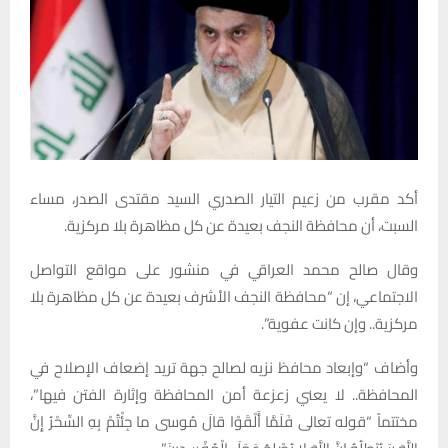
أكد
مقرب
من
زعيم
التيار
الصدري
السيد
مقتدى
الصدر،
مساء
السبت،
أن
محافظة
النجف
بعيدة
عن
كل
مظاهرة
بلا
مركزية
.
وقال صالح محمد العراقي في منشور على مواقع التواصل
الاجتماعي، إن “محافظة النجف الأشرف بعيدة عن كل مظاهرة بلا
مركزية.. وإن كانت عفوية”.
وأضاف “وإبعاد محافظ نزيه لصالح جهة تريد إضعاف الإصلاح في
المحافظة.. لا يعني زعزعة أمن المحافظة وإثارة الفتن فيها”،
مختتماً “قوله تعالى فَلَمَّا أَلْقَوْا قالَ مُوسى‏ ما جِئْتُمْ بِهِ السِّحْرُ إِنَّ