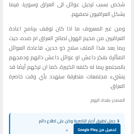
شخص
بسبب
ترحيل
عوائل
الى
العراق
وسوريا،
فيما
يشكل
العراقيون
نصفهم
.
ومن
غير
المعروف
ما
اذا
كان
توقف
برنامج
اعادة
العراقيين
من
مخيم
الهول
لصالح
العراق
ام
ضده،
حيث
ربما
يعد
هذا
الملف
سلاح
ذو
حدين،
فاعادة
العوائل
المتأثرة
بفكر
داعش
او
عوائل
داعش
ذاتهم
ودمجهم
بالمجتمع
ربما
له
كلفه
الكبيرة،
كما
ان
تركهم
أيضًا
قد
ينشيء
مجتمعات
متطرفة
ستهدد
بأي
وقت
خاصرة
العراق
.
المصدر: بغداد اليوم
📱 حمل تطبيق أخبار الناصرية وكن على اطلاع دائم
×
تحميل من Google Play