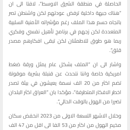
الحاصلة
في
منطقة
الشرق
الاوسط
“
،
لافتا
الى
ان
“
هناك
جبهة
داخلية
ترفض
عودتهم
لكن
واشنطن
تصر
باتجاه
حسم
هذا
الملف
رغم
مؤشراته
الأمنية
السلبية
المتعددة
لكن
زجهم
في
برنامج
تأهيل
نفسي
وفكري
ربما
هو
طوق
للاطمئنان
لكن
تبقى
افكارهم
مصدر
قلق
“.
واشار
الى
ان
“
الملف
بشكل
عام
يمثل
ورقة
ضغط
امريكية
خاصة
واننا
نتحدث
عن
قنبلة
بشرية
موقوتة
تضم
اكثر
من
20
الف
نسمة
يعيشون
في
بيئة
تصدر
اخطر
الافكار
المتطرفة
“
،
مؤكدا
بان
“
العراق
اكثر
البلدان
تضررا
من
الهول
بالوقت
الحالي
“.
وخلال
الاشهر
التسعة
الاولى
من
2023
انخفض
سكان
مخيم
الهول
من
اكثر
من
53
الفا
الى
اقل
من
47
الف