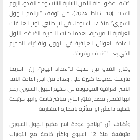
كشف
عضو
لجنة
الأمن
النيابية
النائب
وعد
القدو،
اليوم
السبت
(10
شباط
2024)
،
عن
توقف
“
برنامج
الهول
السوري
”
منذ
12
أسبوعا،
في
أثرٍ
جانبي
لتوتر
العلاقات
العراقية
الامريكية،
بعدما
كانت
الاخيرة
الضاغط
الأول
لاعادة
العوائل
العراقية
في
الهول
وتفكيك
المخيم
الذي
يعد
“
قنبلة
موقوتة
“.
وقال
القدو
في
حديث
لـ
“
بغداد
اليوم
“
،
إن
“
امريكا
مارست
ضغوطا
كبيرة
على
بغداد
من
اجل
اعادة
الاف
الاسر
العراقية
الموجودة
في
مخيم
الهول
السوري
رغم
انها
تشكل
مصدر
قلق
امني
مباشر
خاصة
وانها
مرتبطة
بتنظيم
داعش
او
متأثرة
بافكاره
المتطرفة
“.
وأضاف،
أن
“
برنامج
عودة
اسر
مخيم
الهول
السوري
متوقفة
منذ
12
اسبوع
واكثر
خاصة
مع
التوترات