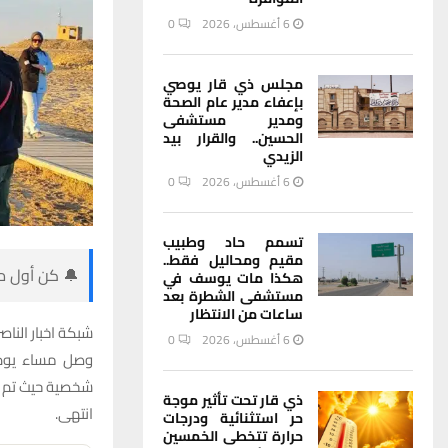
6 أغسطس، 2026
0
مجلس ذي قار يوصي
بإعفاء مدير عام الصحة
ومدير مستشفى
الحسين.. والقرار بيد
الزيدي
6 أغسطس، 2026
0
تسمم حاد وطبيب
مقيم ومحاليل فقط..
🔔 كن أول من
هكذا مات يوسف في
مستشفى الشطرة بعد
ساعات من الانتظار
شبكة اخبار الناصر
6 أغسطس، 2026
0
شخصية حيث تم اق
ذي قار تحت تأثير موجة
انتهى.
حر استثنائية ودرجات
حرارة تتخطى الخمسين