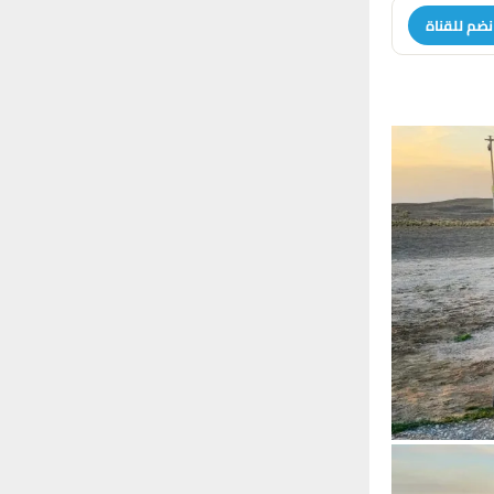
r
C
نضم للقناة
:
H