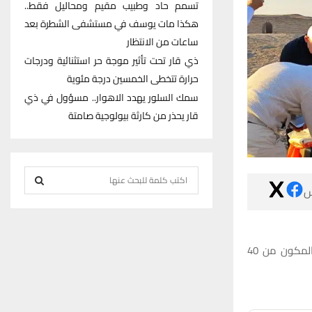
تسمم حاد وطبيب مقيم ومحاليل فقط..
هكذا مات يوسف في مستشفى الشطرة بعد
ساعات من الانتظار
ذي قار تحت تأثير موجة حر استثنائية ودرجات
حرارة تتخطى الخمسين درجة مئوية
سمك السلور يهدد الاهوار.. مسؤول في ذي
قار يحذر من كارثة بيولوجية صامتة
S

e
S
a
r
E
c
وصل مساء يوم الجمعة الى مدينة اور الاثارية غرب الناصرية الوفد المسيحي الموصلي المكون من 40
h
A
f
R
o