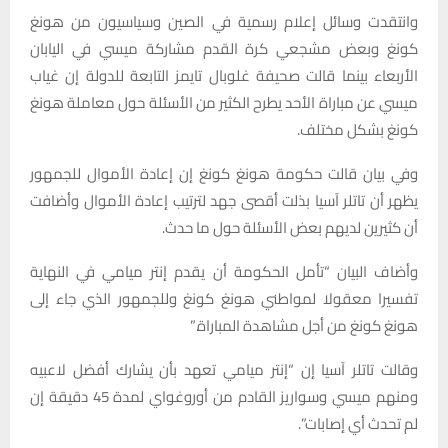
وانتقدت وسائل إعلام رسمية في الصين وسياسيون من هونغ
كونغ وبعض مشجعي كرة القدم مشاركة ميسي في اليابان
الأربعاء بينما قالت صحيفة غلوبال تايمز التابعة للدولة إن غياب
ميسي عن مباراة الأحد يطرح الكثير من الأسئلة حول معاملة هونغ
كونغ بشكل مختلف.
وفي بيان قالت حكومة هونغ كونغ إن إعادة الأموال للجمهور
يظهر أن تاتلر آسيا بذلت أقصى جهد لترتيب إعادة الأموال وأضافت
أن كثيرين لديهم بعض الأسئلة حول ما حدث.
وأضاف البيان “تأمل الحكومة أن يقدم إنتر ميامي في النهاية
تفسيرا معقولا لمواطني هونغ كونغ وللجمهور الذي جاء إلى
هونغ كونغ من أجل مشاهدة المباراة.”
وقالت تاتلر آسيا إن “إنتر ميامي تعهد بأن يشارك أفضل لاعبيه
ومنهم ميسي وسواريز القادم من أوروغواي لمدة 45 دقيقة إن
لم تحدث أي إصابات”.