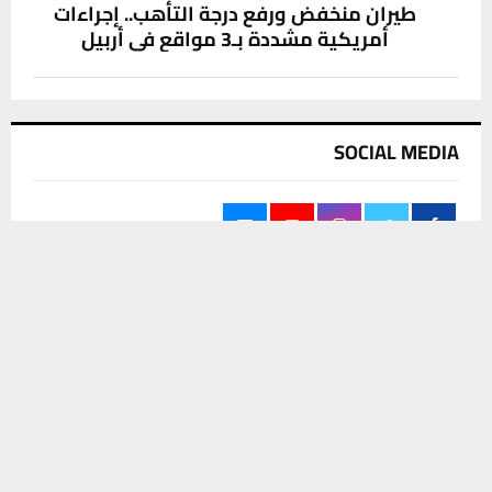
طيران منخفض ورفع درجة التأهب.. إجراءات
أمريكية مشددة بـ3 مواقع في أربيل
SOCIAL MEDIA
يستخدم هذا الموقع ملفات تعريف الارتباط لتحسين تجربتك. سنفترض أنك
موافق على هذا، ولكن يمكنك إلغاء الاشتراك إذا كنت ترغب في ذلك.
موافق
قراءة المزيد
آخر الاخبار
عطلة رسمية الأربعاء.. الزيدي يصدر توجيهاً
يشمل جميع المؤسسات الحكومية
8 أغسطس، 2026
0