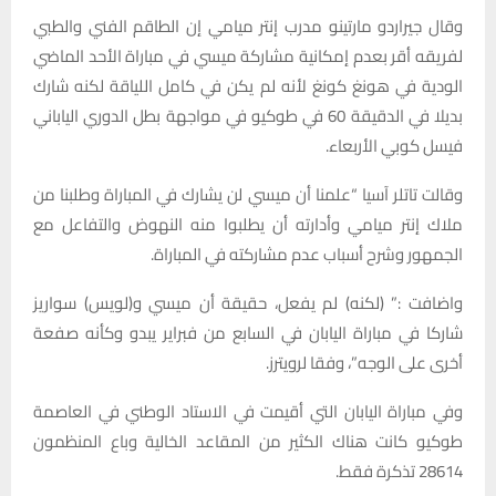
وقال جيراردو مارتينو مدرب إنتر ميامي إن الطاقم الفني والطبي
لفريقه أقر بعدم إمكانية مشاركة ميسي في مباراة الأحد الماضي
الودية في هونغ كونغ لأنه لم يكن في كامل اللياقة لكنه شارك
بديلا في الدقيقة 60 في طوكيو في مواجهة بطل الدوري الياباني
فيسل كوبي الأربعاء.
وقالت تاتلر آسيا “علمنا أن ميسي لن يشارك في المباراة وطلبنا من
ملاك إنتر ميامي وأدارته أن يطلبوا منه النهوض والتفاعل مع
الجمهور وشرح أسباب عدم مشاركته في المباراة.
واضافت :” (لكنه) لم يفعل، حقيقة أن ميسي و(لويس) سواريز
شاركا في مباراة اليابان في السابع من فبراير يبدو وكأنه صفعة
أخرى على الوجه”، وفقا لرويترز.
وفي مباراة اليابان التي أقيمت في الاستاد الوطني في العاصمة
طوكيو كانت هناك الكثير من المقاعد الخالية وباع المنظمون
28614 تذكرة فقط.