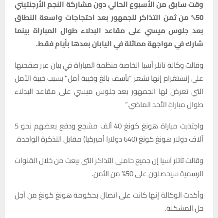
وقت سابق من الأسبوع الحالي دون مشاركة النجم الأرجنتيني
50% من ثمن التذاكر للجمهور بعد احتجاجات واسعة النطاق
بعد جلوس ميسي على مقاعد البدلاء طوال المباراة بينما
شارك في مواجهة مماثلة في اليابان بعدها بأيام فقط.
وقالت وكالة تاتلر آسيا الخاصة منظمة المباراة في بيان عبر صفحتها
على إنستغرام إنها تشعر “بأسف بالغ وخيبة أمل” بسبب خيبة الأمل
التي تعرض لها الجمهور بعد جلوس ميسي على مقاعد البدلاء
طوال مباراة الأحد الماضي.”
واجتذبت مباراة هونغ كونغ 40 ألف مشجع ودفع بعضهم نحو 5
آلاف دولار هونغ كونغ (640 دولارا أميركيا) مقابل التذكرة الواحدة.
وقالت تاتلر آسيا إن جميع حاملي التذاكر التي بيعت من خلال القنوات
الرسمية سيحصلون على 50% من الثمن.
وأكدت الوكالة إنها كانت على اتصال بحكومة هونغ كونغ من أجل
حل المشكلة.