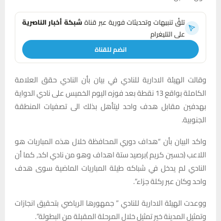
تلقَّ تنبيهات وتحديثات فورية عبر قناة
شبكة أخبار الناصرية
على التليغرام
انضم للقناة
وقالت الهيئة الادارية للنادي في بيان بأن النادي حقق العلامة
الكاملة بواقع 13 نقطة بعد فوزه اليوم الخميس على نادي الدواية
بهدفين مقابل هدف واحد ليتأهل بذلك الى تصفيات المنطقة
الجنوبية.
واكد البيان بأن “هداف دوري المحافظة خلال هذه المباريات هو
اللاعب (حسين كريم )برصيد ستة اهداف وهو من نادي اكد٫ كما أن
النادي لم يدخل في شباكه طيلة المباريات الماضية سوى هدف
واحد وكان عبر ركلة جزاء”.
ووعدت الهيئة الادارية للنادي ” جمهورها الرياضي بتحقيق انجازات
وتمثيل المدينة خير تمثيل خلال المرحلة المقبلة من البطولة”.