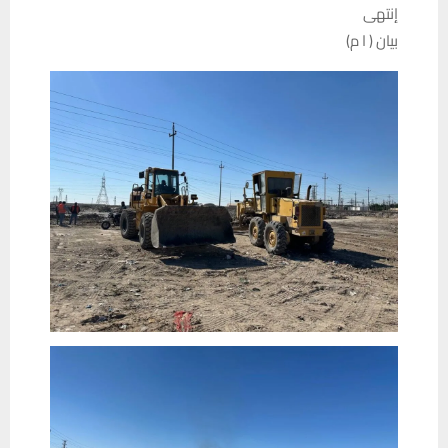
إنتهى
بيان ( ا م)