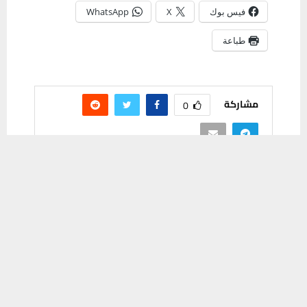
فيس بوك
X
WhatsApp
طباعة
مشاركة
0
يستخدم هذا الموقع ملفات تعريف الارتباط لتحسين تجربتك. سنفترض أنك
موافق على هذا، ولكن يمكنك إلغاء الاشتراك إذا كنت ترغب في ذلك.
موافق
قراءة المزيد
PREVIOUS POST
النائب داوود العيدان يعلن إنطلاق حملة الجهد
الهندسي والخدمي الحكومي في منطقة العگر
بالناصرية