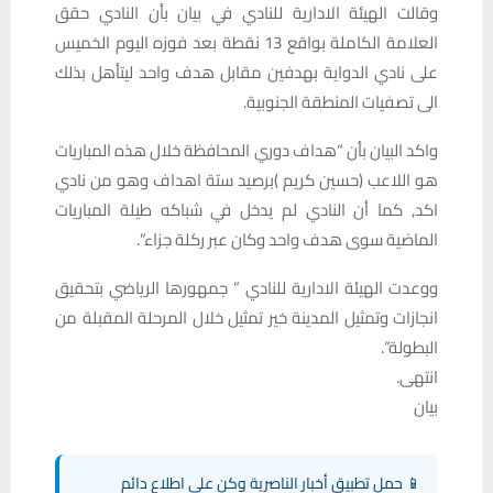
وقالت الهيئة الادارية للنادي في بيان بأن النادي حقق
العلامة الكاملة بواقع 13 نقطة بعد فوزه اليوم الخميس
على نادي الدواية بهدفين مقابل هدف واحد ليتأهل بذلك
الى تصفيات المنطقة الجنوبية.
واكد البيان بأن “هداف دوري المحافظة خلال هذه المباريات
هو اللاعب (حسين كريم )برصيد ستة اهداف وهو من نادي
اكد٫ كما أن النادي لم يدخل في شباكه طيلة المباريات
الماضية سوى هدف واحد وكان عبر ركلة جزاء”.
ووعدت الهيئة الادارية للنادي ” جمهورها الرياضي بتحقيق
انجازات وتمثيل المدينة خير تمثيل خلال المرحلة المقبلة من
البطولة”.
انتهى.
بيان
📱 حمل تطبيق أخبار الناصرية وكن على اطلاع دائم