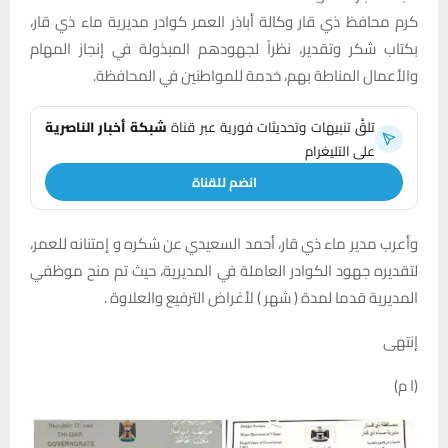
كرم محافظ ذي قار وكالة أباذر العمر كوادر مديرية ماء ذي قار،
بكتاب شكر وتقدير، نظراً لجهودهم المبذولة في إنجاز المهام
والأعمال المناطة بهم، خدمة للمواطنين في المحافظة.
تلقَّ تنبيهات وتحديثات فورية عبر قناة
شبكة أخبار الناصرية
على التليغرام
انضم للقناة
وأعرب مدير ماء ذي قار، أحمد السعيدي عن شكره و إمتنانه للعمر،
لتقديره جهود الكوادر العاملة في المديرية، حيث تم منح موظفي
المديرية قدما لمدة ( شهر ) لأغراض الترفيع والعلاوة .
إنتهى
(ا م)