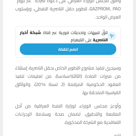
وافق مجلس الوزراء العراقي على دعوة شركة “غاز بروم”
GAZPROM, PAO، لتطوير حقل الناصرية النفطي، وبإسلوب
العرض الواحد.
تلقَّ تنبيهات وتحديثات فورية عبر قناة
شبكة أخبار
الناصرية
على التليغرام
انضم للقناة
وسيجري تنفيذ مشروع التطوير الخاص بحقل الناصرية، إستثناءً
من مبررات المادة (الثالثة/سادسا)، من تعليمات تنفيذ
العقود الحكومية المرقمة (2 لسنة 2014)، والوثائق
القياسية الملحقة بها.
وأوعز مجلس الوزراء، لوزارة النفط العراقية من أجل
المتابعة والتدقيق، لضمان صحة وسلامة الإجراءات
التعاقدية مع الشركة المذكورة.
إنتهى