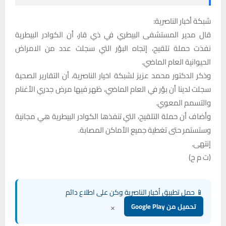
شبكة أخبار الناصرية:
قال مدير المستشفى البيطري في ذي قار، أن الكوادر البيطرية
نفذت حملة تلقيح، إتجاه البؤر التي سجلت عدد من الامراض
الحيوانية العام الماضي.
وذكر الدكتور محمد عزيز لشبكة اخيار الناصرية، أن التقارير الصحية
سجلت لدينا أن بؤر في العام الماضي، ظهر فيها مرض جدري الأغنام
والتسمم المعوي.
وأضاف أن حملة التلقيح، التي تنفذها الكوادر البيطرية هي مجانية
وستستمر حتى تغطية جميع الأماكن المصابة.
إنتهى.
(ت م ح)
📱 حمل تطبيق أخبار الناصرية وكن على اطلاع دائم
×
تحميل من Google Play