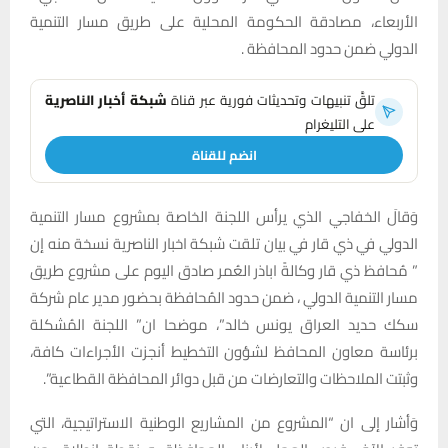
الأربعاء، مصادقة الحكومة المحلية على طريق مسار التنمية
الدولي ضمن حدود المحافظة .
تلقَّ تنبيهات وتحديثات فورية عبر قناة
شبكة أخبار الناصرية
على التليغرام
انضم للقناة
وَقالَ الخفاجي الذي يرأس اللجنة الخاصة بمشروع مسار التنمية
الدولي في ذي قار في بيان تلقت شبكة اخبار الناصرية نسخة منه إن
” مُحافظ ذي قار وكالةً اباذر العُمر صادق اليوم على مشروع طريق
مسار التنمية الدولي ، ضمن حدود المُحافظة بحضور مدير عام شركة
سكك حديد العراق يونس خالد”، موضحا ان” اللجنة المُشكلة
برئاسة معاون المحافظ لشؤون التخطيط أنجزت الأجراءات كافة،
وثبتت الملاحظات والتعارضات من قبل دوائر المحافظة القطاعية”.
وَأشار إلى ان “المشروع من المشاريع الوطنية الاستراتيجية، التي