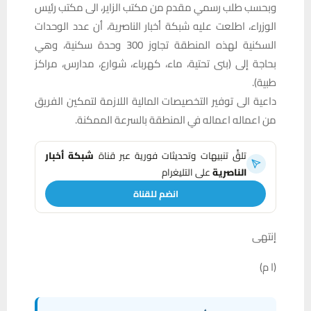
وبحسب طلب رسمي مقدم من مكتب الزاير، الى مكتب رئيس
الوزراء، اطلعت عليه شبكة أخبار الناصرية، أن عدد الوحدات
السكنية لهذه المنطقة تجاوز 300 وحدة سكنية، وهي
بحاجة إلى (بنى تحتية، ماء، كهرباء، شوارع، مدارس، مراكز
طبية).
داعية الى توفير التخصيصات المالية اللازمة لتمكين الفريق
من اعماله اعماله في المنطقة بالسرعة الممكنة.
تلقَّ تنبيهات وتحديثات فورية عبر قناة
شبكة أخبار
الناصرية
على التليغرام
انضم للقناة
إنتهى
(ا م)