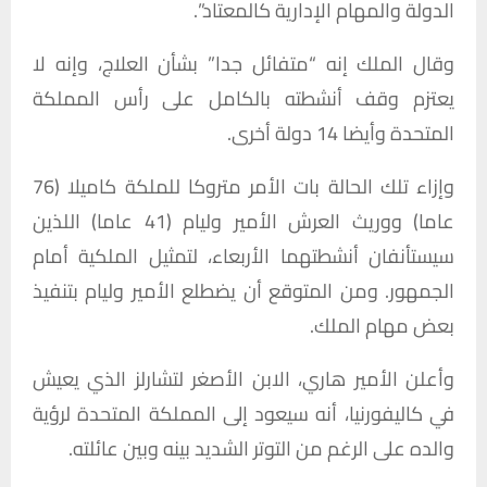
الدولة والمهام الإدارية كالمعتاد”.
وقال الملك إنه “متفائل جدا” بشأن العلاج، وإنه لا
يعتزم وقف أنشطته بالكامل على رأس المملكة
المتحدة وأيضا 14 دولة أخرى.
وإزاء تلك الحالة بات الأمر متروكا للملكة كاميلا (76
عاما) ووريث العرش الأمير وليام (41 عاما) اللذين
سيستأنفان أنشطتهما الأربعاء، لتمثيل الملكية أمام
الجمهور. ومن المتوقع أن يضطلع الأمير وليام بتنفيذ
بعض مهام الملك.
وأعلن الأمير هاري، الابن الأصغر لتشارلز الذي يعيش
في كاليفورنيا، أنه سيعود إلى المملكة المتحدة لرؤية
والده على الرغم من التوتر الشديد بينه وبين عائلته.