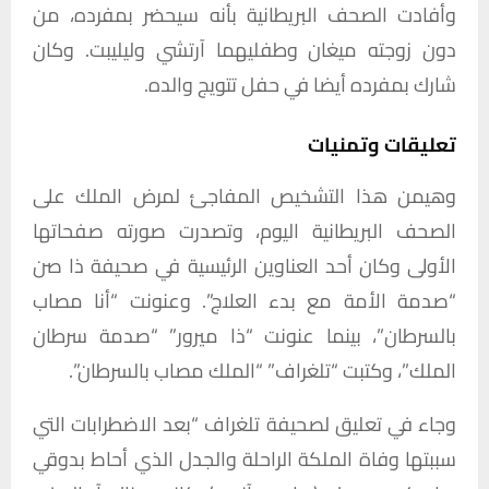
وأفادت الصحف البريطانية بأنه سيحضر بمفرده، من
دون زوجته ميغان وطفليهما آرتشي وليليبت. وكان
شارك بمفرده أيضا في حفل تتويج والده.
تعليقات وتمنيات
وهيمن هذا التشخيص المفاجئ لمرض الملك على
الصحف البريطانية اليوم، وتصدرت صورته صفحاتها
الأولى وكان أحد العناوين الرئيسية في صحيفة ذا صن
“صدمة الأمة مع بدء العلاج”. وعنونت “أنا مصاب
بالسرطان”، بينما عنونت “ذا ميرور” “صدمة سرطان
الملك”، وكتبت “تلغراف” “الملك مصاب بالسرطان”.
وجاء في تعليق لصحيفة تلغراف “بعد الاضطرابات التي
سببتها وفاة الملكة الراحلة والجدل الذي أحاط بدوقي