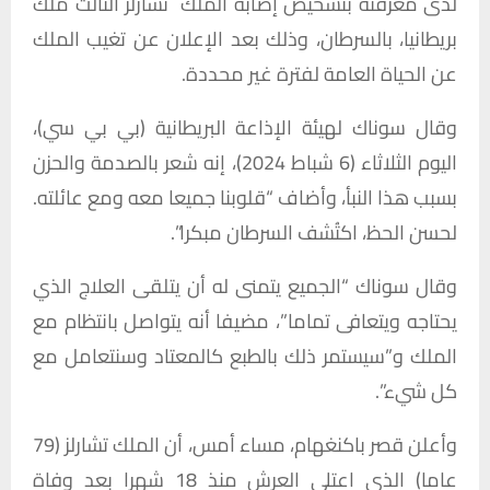
لدى معرفته بتشخيص إصابة الملك تشارلز الثالث ملك
بريطانيا، بالسرطان، وذلك بعد الإعلان عن تغيب الملك
عن الحياة العامة لفترة غير محددة.
وقال سوناك لهيئة الإذاعة البريطانية (بي بي سي)،
اليوم الثلاثاء (6 شباط 2024)، إنه شعر بالصدمة والحزن
بسبب هذا النبأ، وأضاف “قلوبنا جميعا معه ومع عائلته.
لحسن الحظ، اكتُشف السرطان مبكرا”.
وقال سوناك “الجميع يتمنى له أن يتلقى العلاج الذي
يحتاجه ويتعافى تماما”، مضيفا أنه يتواصل بانتظام مع
الملك و”سيستمر ذلك بالطبع كالمعتاد وسنتعامل مع
كل شيء”.
وأعلن قصر باكنغهام، مساء أمس، أن الملك تشارلز (79
عاما) الذي اعتلى العرش منذ 18 شهرا بعد وفاة