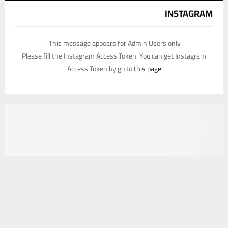
INSTAGRAM
This message appears for Admin Users only:
Please fill the Instagram Access Token. You can get Instagram
Access Token by go to
this page
يستخدم هذا الموقع ملفات تعريف الارتباط لتحسين تجربتك. سنفترض أنك
موافق على هذا، ولكن يمكنك إلغاء الاشتراك إذا كنت ترغب في ذلك.
موافق
قراءة المزيد