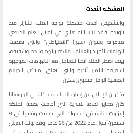
المشكلة الأحدث
والتشخيص أحدث مشكلة تواجه الملك تشارلز منذ
تتويجه. فقد نشر ابنه هاري في أوائل العام الماضي
مذكراته بعنوان (سبير) “الاحتياطي” والتي تضمنت
اتهامات لأفراد بالعائلة المالكة بينهم والده وشقيقه،
بينما اضطر الملك أيضا للتعامل مع الاتهامات الموجهة
لشقيقه الأمير آندرو والتي تتعلق بمرتكب الجرائم
الجنسية الراحل جيفري إبستين.
يذكر أن الإعلان عن إصابة الملك بمشكلة في البروستاتا
كان مغايرا تماما للسرية التي أحاطت بصحة الملكة
إليزابيث الثانية في السنوات التي سبقت وفاتها في 8
سبتمبر/أيلول عام 2022 عن 96 عاما. وقد تولت العرش
البريطاني على مدى 70 عاما، وهو رقم قياسي في