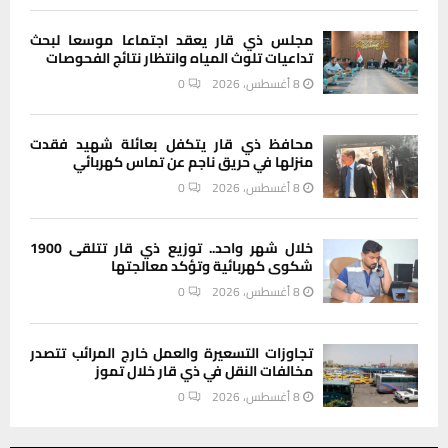
مجلس ذي قار يعقد اجتماعا موسعا لبحث
تداعيات تلوث المياه وانتظار نتائج الفحوصات
8 أغسطس، 2026
0
محافظ ذي قار يتكفل بعائلة شهيد فقدت
منزلها في حريق ناجم عن تماس كهربائي
8 أغسطس، 2026
0
خلال شهر واحد.. توزيع ذي قار تتلقى 1900
شكوى كهربائية وتؤكد معالجتها
8 أغسطس، 2026
0
تجاوزات التسعيرة والعمل خارج المرائب تتصدر
مخالفات النقل في ذي قار خلال تموز
8 أغسطس، 2026
0