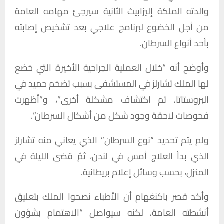
والدته الملكة إليزابيث الثانية سيرجئ مهامه العامة
من أجل الخضوع لبرنامج علاجي بعد تشخيص إصابته
بأحد أنواع السرطان.
وأوضح أنه “خلال العملية الجراحية الأخيرة التي خضع
لها الملك تشارلز في المستشفى بسبب تضخم حميد في
البروستاتا، تم اكتشاف مشكلة أخرى”، و”أظهرت
فحوصات لاحقة وجود شكل من أشكال السرطان”.
ولم يتم تحديد “نوع السرطان” الذي يعاني منه تشارلز
الذي بدأ العلاج أمس في لندن، ثمّ قضى الليلة في
المنزل، بحسب وسائل إعلام بريطانية.
وأكد قصر باكنغهام أن الأطباء نصحوا الملك بتعليق
أنشطته العامة، لكنه سيواصل “الاهتمام بشؤون