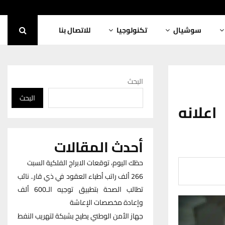
سوشيال
تكنولوجيا
للاتصال بنا
البحث
البحث
اعلانه
أحدث المقالات
حظك اليوم، توقعات الابراج الفلكية السبت
266 ألف راتب أطباء العقود في ذي قار.. نائب
تطالب الصحة بتطبيق توجيه الـ600 ألف
وإعادة مخصصات الإعاشة
جهاز الأمن الوطني يطيح بشبكة لتهريب النفط