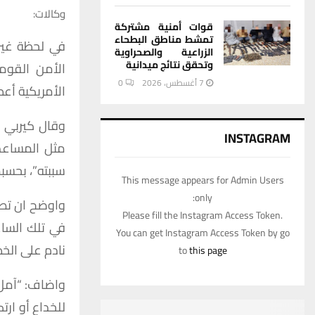
وكالات:
قوات أمنية مشتركة
تمشط مناطق البطحاء
في لحظة غير 
الزراعية والصحراوية
وتحقق نتائج ميدانية
7 أغسطس، 2026
0
الأمريكية أعط
وقال كيربي ل
INSTAGRAM
مثل المساعدا
سببته”، بحسب
This message appears for Admin Users
only:
واوضح ان تصري
Please fill the Instagram Access Token.
في تلك الساعا
You can get Instagram Access Token by go
نادم على الخط
to
this page
واضاف: “آمل 
للخداع أو ارت