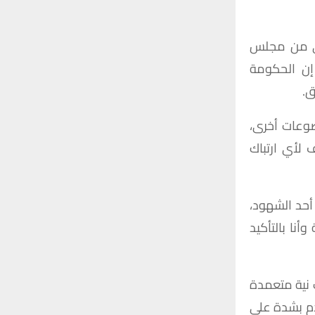
ربي من مجلس
باط 2024)، “لقوله كذباً” إن الحكومة
ق.
ضوعات أخرى،
 لأي ارتباك
 أحد الشهود،
أنا بالتأكيد
 نية متعمدة
ادم بشدة على