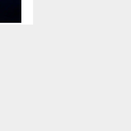
يستخدم هذا الموقع ملفات تعريف الارتباط لت
🔔 كن أول
وكالات: