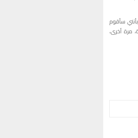
بأنني سأقوم
 مرة أخرى،