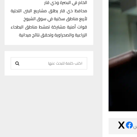
الخام في البصرة وذي قار
محافظ ذي قار يطلق مشاريع البنى التحتية
لأربع مناطق سكنية في سوق الشيوخ
قوات أمنية مشتركة تمشط مناطق البطحاء
الزراعية والصحراوية وتحقق نتائج ميدانية
S
e
S
a
r
E
c
h
A
f
R
o
r
C

:
H