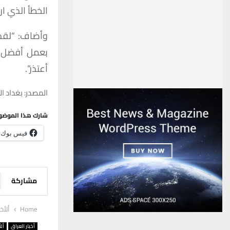
الخطأ الذي ارت
وأضاف: “لقد 
بعمل أفضل ل
أعتذر”.
المصدر: بغداد ال
شارك هذا الموضو
فيس بوك
مشاركة
Home
ألأخب
أخبار العراق
ألأ