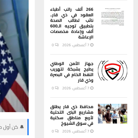
266 ألف راتب أطباء
العقود في ذي قار..
نائب تطالب الصحة
بتطبيق توجيه الـ600
ألف وإعادة مخصصات
الإعاشة
7 أغسطس، 2026
0
جهاز الأمن الوطني
يطيح بشبكة لتهريب
النفط الخام في البصرة
وذي قار
7 أغسطس، 2026
0
محافظ ذي قار يطلق
مشاريع البنى التحتية
لأربع مناطق سكنية
في سوق الشيوخ
🔔 كن أول من
7 أغسطس، 2026
0