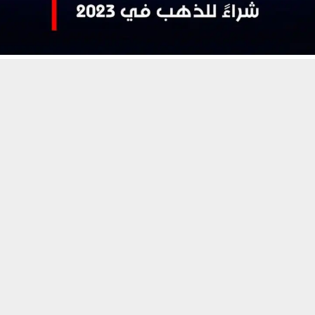
حسين تجربتك. سنفترض أنك موافق على هذا، ولكن يمكنك إلغاء الاشتراك إذا كنت
 من يعرف الأخبار العاجلة عن الناصرية– تابع حساباتنا على فيسبوك أو