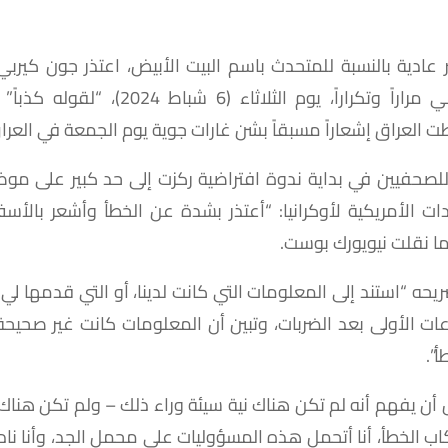
عادية بالنسبة للمتحدث باسم البيت الأبيض، اعتذر جون كي
الأمن القومي مراراً وتكراراً، يوم الثلاثاء (6 ش
ت العراق إشعاراً مسبقاً بشن غارات جوية يوم الجمعة في العرا
لصحفيين في بداية ندوة افتراضية ركزت إلى حد كبير على مو
ت الأمريكية لأوكرانيا: “أعتذر بشدة عن الخطأ وأشعر بالأسف
ما نقلت نيويورك بوست.
حه “استند إلى المعلومات التي كانت لدينا، أو التي قدمها لي
ت الأولى بعد الضربات، وتبين أن المعلومات كانت غير صحيحة و
أ”.
أن يفهم أنه لم تكن هناك نية سيئة وراء ذلك – ولم تكن هناك
كاب الخطأ، أنا أتحمل هذه المسؤوليات على محمل الجد، وأنا ن