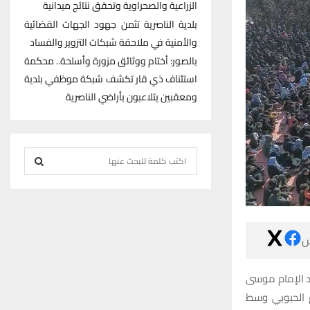
الزراعية والصحراوية وتحقق نتائج ميدانية
بلدية الناصرية تثمن جهود الجهات القضائية
والأمنية في ملاحقة شبكات التزوير والفساد
بالصور: أختام ووثائق مزورة وأسلحة.. محكمة
استئناف ذي قار تكشف شبكة موظفي بلدية
ومعقبين يتلاعبون بأراضي الناصرية
S
e
S
a
r
E
c

h
A
f
R
o
قالت هيئة المواكب الحسينية الي
r
الكاظم عليه ا
C