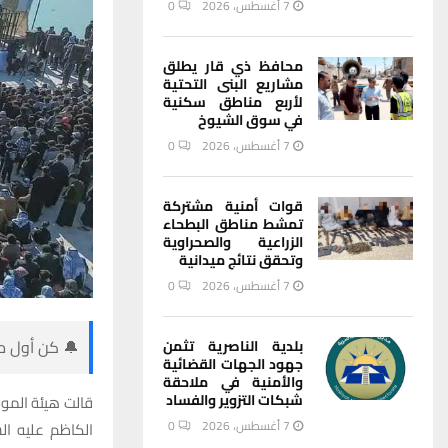
7 أغسطس، 2026
0
محافظ ذي قار يطلق
مشاريع البنى التحتية
لأربع مناطق سكنية
في سوق الشيوخ
7 أغسطس، 2026
0
قوات أمنية مشتركة
تمشط مناطق البطحاء
الزراعية والصحراوية
وتحقق نتائج ميدانية
7 أغسطس، 2026
0
🔔 كن أول من
بلدية الناصرية تثمن
جهود الجهات القضائية
والأمنية في ملاحقة
شبكات التزوير والفساد
7 أغسطس، 2026
0
الكاظم عليه ال