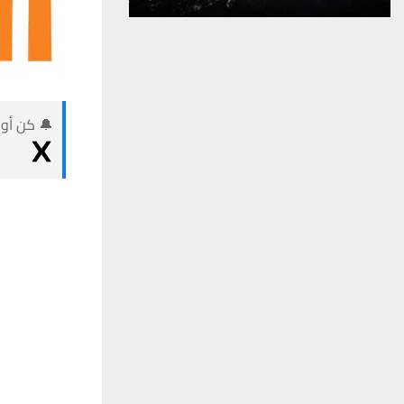
🔔 كن أول