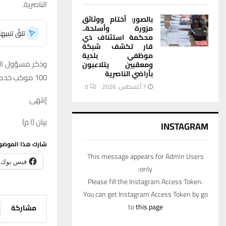
الناصرية.
بالصور: أختام ووثائق
مزورة وأسلحة..
تلقَّ تنبي
محكمة استئناف ذي
قار تكشف شبكة
موظفي بلدية
ومعقبين يتلاعبون
بأراضي الناصرية
100 موكب خدمي لخدمة المعزين الذين احيوا ذكرى استشهاد الامام الكاظم عليه السلام.
7 أغسطس، 2026
0
إنتهى
بيان (ا م)
INSTAGRAM
شارك هذا الموضو
This message appears for Admin Users
فيس بوك
only:
Please fill the Instagram Access Token.
You can get Instagram Access Token by go
to
this page
مشاركة