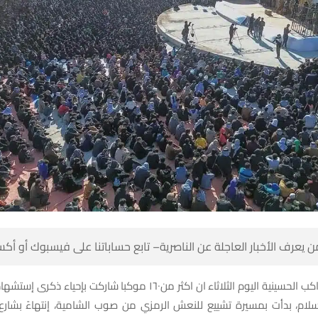
 كن أول من يعرف الأخبار العاجلة عن الناصرية– تابع حساباتنا على ف
وم الثلاثاء ان اكثر من١٦٠ موكبا شاركت بإحياء ذكرى إستشهاد الإمام موسى
لسلام، بدأت بمسيرة تشييع للنعش الرمزي من صوب الشامية، إنتهاءً بشا