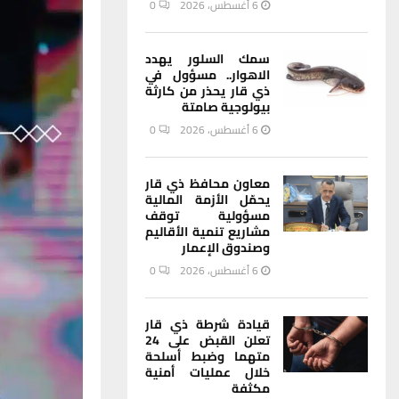
6 أغسطس، 2026
0
سمك السلور يهدد
الاهوار.. مسؤول في
ذي قار يحذر من كارثة
بيولوجية صامتة
6 أغسطس، 2026
0
معاون محافظ ذي قار
يحمّل الأزمة المالية
مسؤولية توقف
مشاريع تنمية الأقاليم
وصندوق الإعمار
6 أغسطس، 2026
0
قيادة شرطة ذي قار
تعلن القبض على 24
متهما وضبط أسلحة
خلال عمليات أمنية
مكثفة