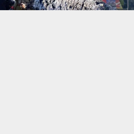
حسين تجربتك. سنفترض أنك موافق على هذا، ولكن يمكنك إلغاء الاشتراك إذا كنت
 من يعرف الأخبار العاجلة عن الناصرية– تابع حساباتنا على فيسبوك أو
ناصرية:
ن اهالي مدينة الناصرية تشييعاً رمزياً احياءً بذكرى استشهاد الامام م
 السلام وسط الناصرية .