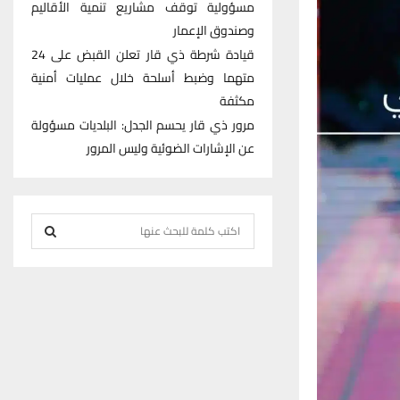
مسؤولية توقف مشاريع تنمية الأقاليم
وصندوق الإعمار
قيادة شرطة ذي قار تعلن القبض على 24
متهما وضبط أسلحة خلال عمليات أمنية
مكثفة
مرور ذي قار يحسم الجدل: البلديات مسؤولة
عن الإشارات الضوئية وليس المرور
S
e
S
a
r
E
c
h
A
f
R
o