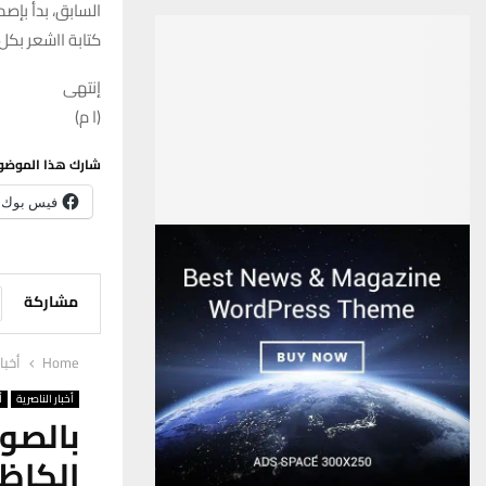
السابق، بدأ بإصد
كتابة ااشعر بكل
إنتهى
(ا م)
شارك هذا الموضو
فيس بوك
مشاركة
Home
أخبا
أخبار الناصرية
أ
بالصور
الكاظم