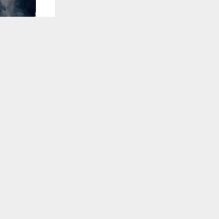
يستخدم هذا الموقع ملفات تعريف الارتباط لت
🔔 كن أول
شبكة اخبار ال
نظم المئات م
الكاظم عليهم
انتهى.
( ت ع ع )