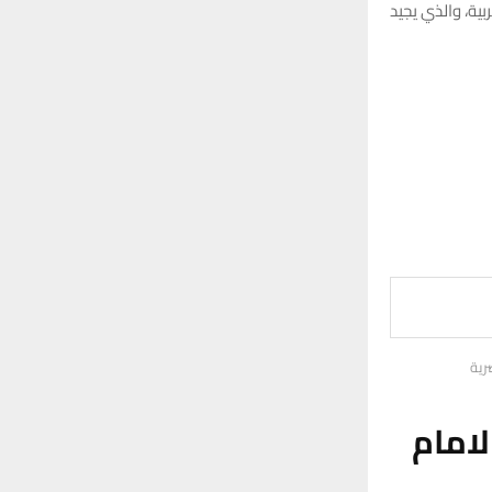
بية، والذي يجيد
رية
لامام