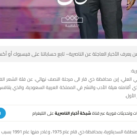
 كن أول من يعرف الأخبار العاجلة عن الناصرية– تابع حساباتنا على ف
شبك
كي العلي، إبن محافظة ذي قار الى مرحلة النصف نهائي، عن فئة الشعر ال
عربيا 
على التليغرام
شبكة أخبار الناصرية
تلقَّ تنبيهات وتحديثات فوري
ة
 عام 1991 بسبب معارضته للنظام