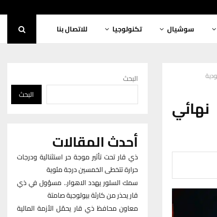
سوشيال
تكنولوجيا
للاتصال بنا
البحث
البحث
 نهائي
أحدث المقالات
ذي قار تحت تأثير موجة حر استثنائية ودرجات
حرارة تتخطى الخمسين درجة مئوية
سمك السلور يهدد الاهوار.. مسؤول في ذي
قار يحذر من كارثة بيولوجية صامتة
معاون محافظ ذي قار يحمّل الأزمة المالية