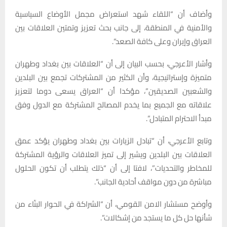
وأضاف أن “اللقاء شهد استعراض مجمل الأوضاع السياسية
والأمنية في المنطقة، إلى جانب بحث تعزيز وتمتين العلاقات بين
العراق وإيران وعلى كافة الصعد”.
وأشار الأعرجي، بحسب البيان إلى أن “العلاقات بين بغداد وطهران
متميزة وإستراتيجية، وأن الكثير من المشتركات تجمع بين البلدين
والشعبين الصديقين”، مؤكدا أن “العراق يسعى دوما لتعزيز
علاقاته مع الجميع بما يخدم المصالح المشتركة مع الدول وفق
مبدأ الاحترام المتبادل”.
وتابع الأعرجي، أن “تبادل الزيارات بين بغداد وطهران يؤكد عمق
العلاقات بين البلدين ويشير إلى تميز العلاقات والرؤية المشتركة
للمخاطر والتحديات”، لافتا إلى أن “ذلك يتطلب أن تكون الحلول
مباشرة من دون مواقف أحادية الجانب”.
وأوضح مستشار الامن القومي، أن “الشراكة في الحوار البنّاء من
شأنها حل كل ما يستجد من إشكالات”.