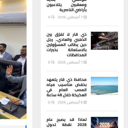
ومعقبين يتلاعبون
بأراضي الناصرية
7 أغسطس، 2026
0
ذي قار لا تفرّق بين
الذهبي والعادي.. رجل
دين يطالب المسؤولين
بالاستعانة بخبرات
المحافظات
7 أغسطس، 2026
0
محافظ ذي قار يتعهد
بخفض مناسيب مياه
المصب العام في
العكيكة خلال 48 ساعة
6 أغسطس، 2026
0
لماذا قد يصبح عام
2028 نقطة تحول