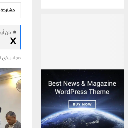
مشاركة
🔔 كن أول
مجلس ذي قار