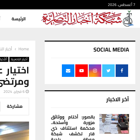
7 أغسطس، 2026
الرئيسة
أ
SOCIAL MEDIA
Home
أخبار الن
أخبار الناصرية
ألأخبار
اختيار 
ومرتضى 
6 فبراير، 2024
آخر الاخبار
مشاركة
بالصور: أختام ووثائق
مزورة وأسلحة..
محكمة استئناف ذي
قار تكشف شبكة
موظفي بلدية