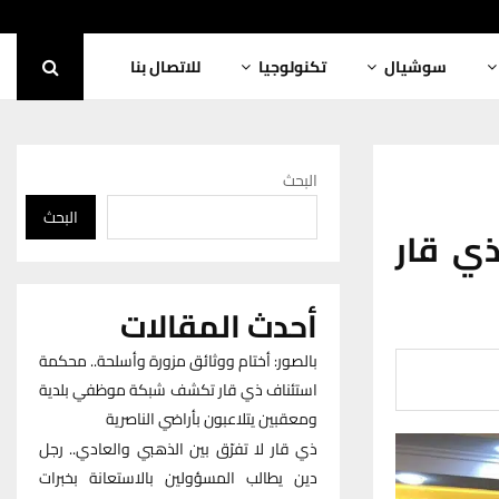
سوشيال
تكنولوجيا
للاتصال بنا
البحث
البحث
ذي قار
أحدث المقالات
بالصور: أختام ووثائق مزورة وأسلحة.. محكمة
استئناف ذي قار تكشف شبكة موظفي بلدية
ومعقبين يتلاعبون بأراضي الناصرية
ذي قار لا تفرّق بين الذهبي والعادي.. رجل
دين يطالب المسؤولين بالاستعانة بخبرات