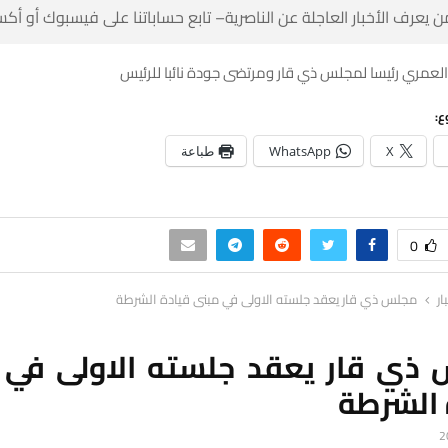
 كن أول من يعرف الأخبار العاجلة عن الناصرية– تابع حساباتنا على ف
اختيار عبد الباقي العمري رئيسا لمجلس ذي قار ومرتضى ج
شا
طباعة
WhatsApp
X
0
مجلس ذي قار يعقد جلسته الاولى في مبنى قيادة الشرطة
أل
 ذي قار يعقد جلسته الاولى في
قيادة ا