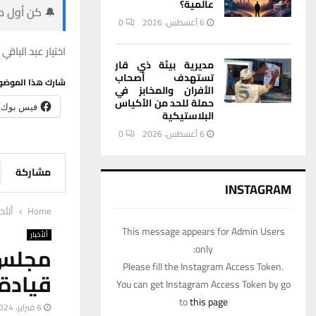
عالمية؟
🔔 كن أول من
6 أغسطس، 2026
0
اختيار عبد الباق
مديرية بيئة ذي قار
تستهدف أصحاب
شارك هذا الموضو
الأفران والمخابز في
حملة للحد من الأكياس
فيس بوك
البلاستيكية
6 أغسطس، 2026
0
مشاركة
INSTAGRAM
Home
ألأخب
This message appears for Admin Users
ألأخبار
مجلس 
only:
Please fill the Instagram Access Token.
قيادة
You can get Instagram Access Token by go
to
this page
6 فبراير، 2024