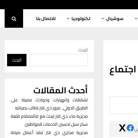
للاتصال بنا
تكنولوجيا
سوشيال
البحث
البحث
مصدر: ١
أحدث المقالات
تشققات وانهيارات وحوادث مميتة على
الطريق الدولي.. مرور ذي قار تطالب بصيانته
مديرية ماء ذي قار تبحث مع قائممقام قلعة
سكر سبل تحسين الخدمات للمواطنين

مديرية مجاري ذي قار تنفذ أعمال صيانة