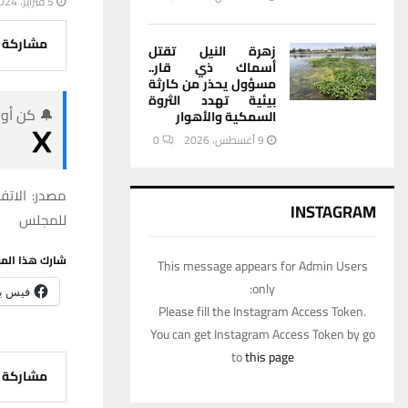
5 فبراير، 2024
مشاركة
زهرة النيل تقتل
أسماك ذي قار..
مسؤول يحذر من كارثة
بيئية تهدد الثروة
🔔 كن أول
السمكية والأهوار
9 أغسطس، 2026
0
مصدر: الاتف
INSTAGRAM
للمجلس
شارك هذا الم
This message appears for Admin Users
only:
فيس ب
Please fill the Instagram Access Token.
You can get Instagram Access Token by go
to
this page
مشاركة