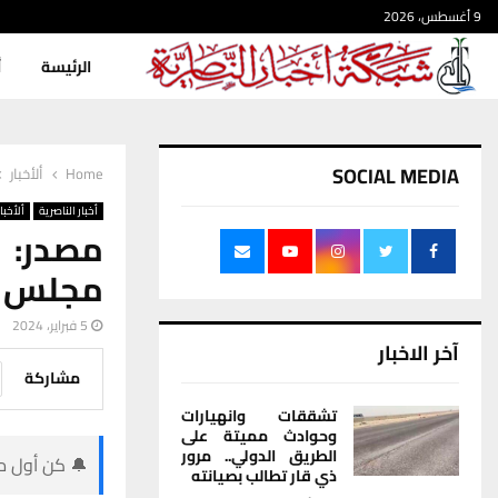
9 أغسطس، 2026
الرئيسة
أ
SOCIAL MEDIA
Home
ألأخبار
أخبار الناصرية
ألأخبار
مجلس ذ
5 فبراير، 2024
آخر الاخبار
مشاركة
تشققات وانهيارات
وحوادث مميتة على
الطريق الدولي.. مرور
🔔 كن أول من
ذي قار تطالب بصيانته