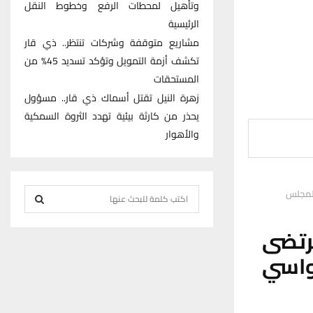
وتأهيل لمحطات الرفع وخطوط النقل
الرئيسية
مشاريع متوقفة وشركات تنتظر.. ذي قار
تكشف أزمة التمويل وتؤكد تسديد 45% من
المستحقات
زهرة النيل تقتل أسماك ذي قار.. مسؤول
يحذر من كارثة بيئية تهدد الثروة السمكية
والأهوار
S
للمجلس
e
S
a
تضى
r
E
واسي
c
h
A
f
R