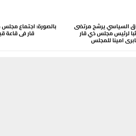
اق السياسي يرشح مرتضى
بالصورة: اجتماع مجلس
با لرئيس مجلس ذي قار
قار في قاعة قي
بري امينا للمجلس