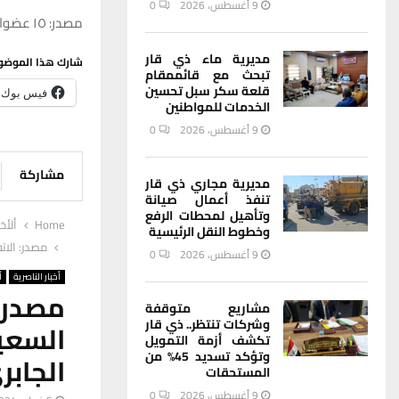
9 أغسطس، 2026
0
مصدر: ١٥ عضوا يتواجدون داخل قاعة اجتماع مجلس ذي قار
مديرية ماء ذي قار
شارك هذا الموضو
تبحث مع قائممقام
قلعة سكر سبل تحسين
فيس بوك
الخدمات للمواطنين
9 أغسطس، 2026
0
مشاركة
مديرية مجاري ذي قار
تنفذ أعمال صيانة
وتأهيل لمحطات الرفع
Home
ألأخب
وخطوط النقل الرئيسية
مصدر: الات
9 أغسطس، 2026
0
أخبار الناصرية
أ
مصدر
مشاريع متوقفة
وشركات تنتظر.. ذي قار
السعي
تكشف أزمة التمويل
وتؤكد تسديد 45% من
الجابر
المستحقات
9 أغسطس، 2026
0