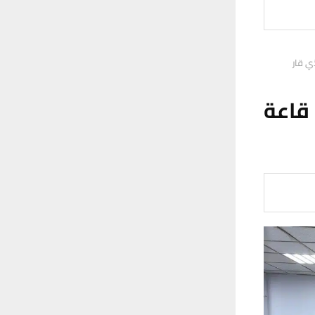
ي قار
 قاعة