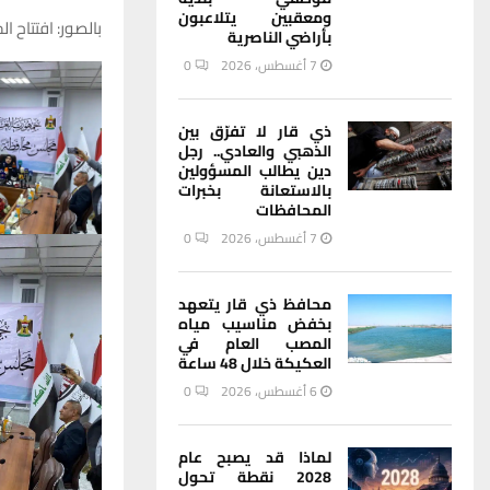
ومعقبين يتلاعبون
بالصور: افتتاح
بأراضي الناصرية
7 أغسطس، 2026
0
ذي قار لا تفرّق بين
الذهبي والعادي.. رجل
دين يطالب المسؤولين
بالاستعانة بخبرات
المحافظات
7 أغسطس، 2026
0
محافظ ذي قار يتعهد
بخفض مناسيب مياه
المصب العام في
العكيكة خلال 48 ساعة
6 أغسطس، 2026
0
لماذا قد يصبح عام
2028 نقطة تحول