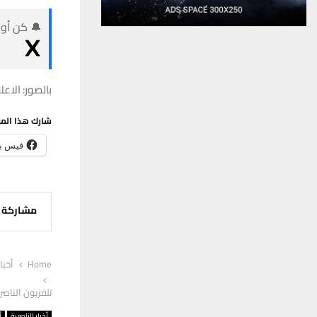
🔔 كن أول
بالصور: الاع
شارك هذا الم
فيس ب
مشاركة
Home
أخبا
تلفزيون الناص
أخبار الناصرية
أ