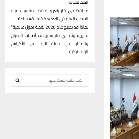
المحافظات
محافظ ذي قار يتعهد بخفض مناسيب مياه
المصب العام في العكيكة خلال 48 ساعة
لماذا قد يصبح عام 2028 نقطة تحول عالمية؟
مديرية بيئة ذي قار تستهدف أصحاب الأفران
والمخابز في حملة للحد من الأكياس
البلاستيكية
S
e
S
a
r
E
c
h
A
f
R
o