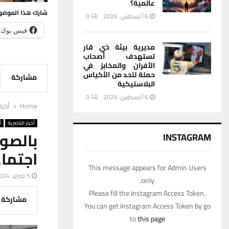
عالمية؟
شارك هذا الموضو
6 أغسطس، 2026
0
فيس بوك
مديرية بيئة ذي قار
تستهدف أصحاب
الأفران والمخابز في
حملة للحد من الأكياس
مشاركة
البلاستيكية
6 أغسطس، 2026
0
Home
أخبا
أخبار الناصرية
أ
بالصو
INSTAGRAM
اجتما
This message appears for Admin Users
5 فبراير، 2024
only:
Please fill the Instagram Access Token.
مشاركة
You can get Instagram Access Token by go
to
this page