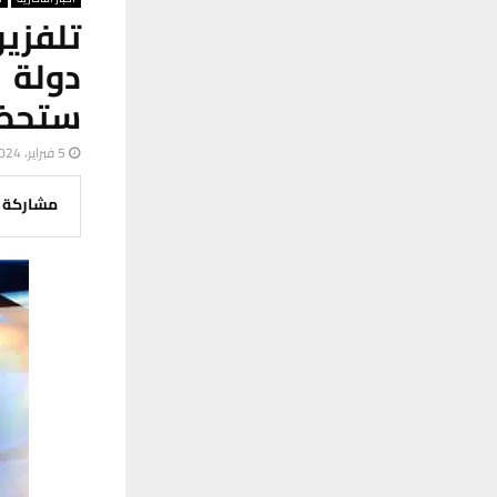
تلفزي
دولة 
ستحضر
5 فبراير، 2024
مشاركة