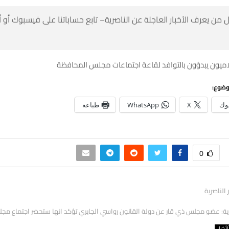
 من يعرف الأخبار العاجلة عن الناصرية– تابع حساباتنا على فيسبوك أو
لاميون يبدؤون بالتوافد لقاعة اجتماعات مجلس المحافظة
وضوع:
وك
X
WhatsApp
طباعة
0
ر الناصرية
رية: عضو مجلس ذي قار عن دولة القانون رواسي الجابري تؤكد انها ستحضر اجتماع مج
لأخبار