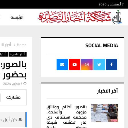
7 أغسطس، 2026
الرئيسة
أ
SOCIAL MEDIA
Home
أخبار الن
أخبار الناصرية
ألأخبار
بالصور:
بحضور 
5 فبراير، 2024
آخر الاخبار
مشاركة
بالصور: أختام ووثائق
مزورة وأسلحة..
محكمة استئناف ذي
🔔 كن أول من
قار تكشف شبكة
موظفي بلدية