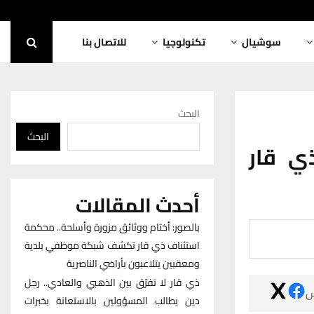
للاتصال بنا
تكنولوجيا
سوشيال
البحث
البحث
بالصور
أحدث المقالات
بالصور: أختام ووثائق مزورة وأسلحة.. محكمة
استئناف ذي قار تكشف شبكة موظفي بلدية
ومعقبين يتلاعبون بأراضي الناصرية
ذي قار لا تفرّق بين الذهبي والعادي.. رجل

دين يطالب المسؤولين بالاستعانة بخبرات