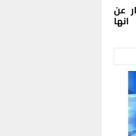
ر عن
انها