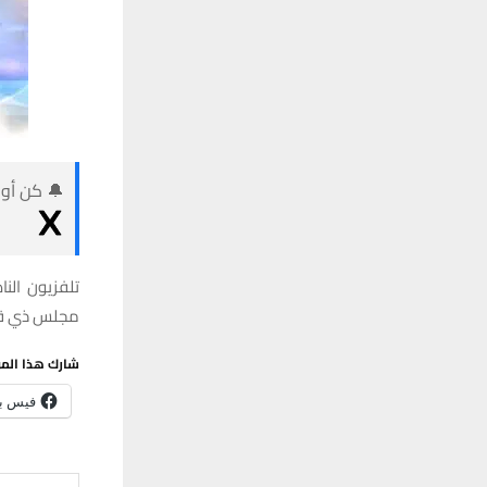
🔔 كن أول
تلفزيون الن
مجلس ذي قا
شارك هذا الم
فيس ب