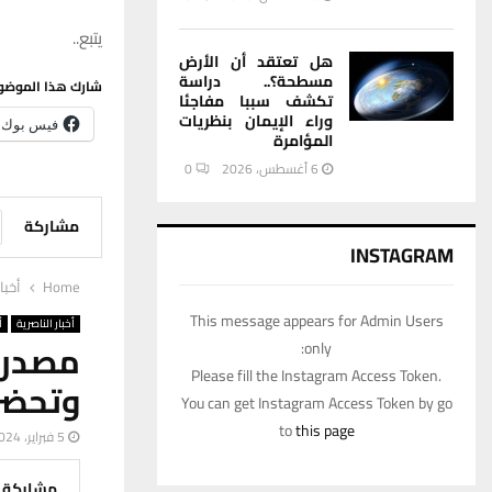
يتبع..
هل تعتقد أن الأرض
مسطحة؟.. دراسة
شارك هذا الموضو
تكشف سببا مفاجئا
وراء الإيمان بنظريات
فيس بوك
المؤامرة
6 أغسطس، 2026
0
مشاركة
INSTAGRAM
Home
أخبا
This message appears for Admin Users
أخبار الناصرية
أ
مصدر:
only:
Please fill the Instagram Access Token.
وتحضر 
You can get Instagram Access Token by go
to
this page
5 فبراير، 2024
مشاركة