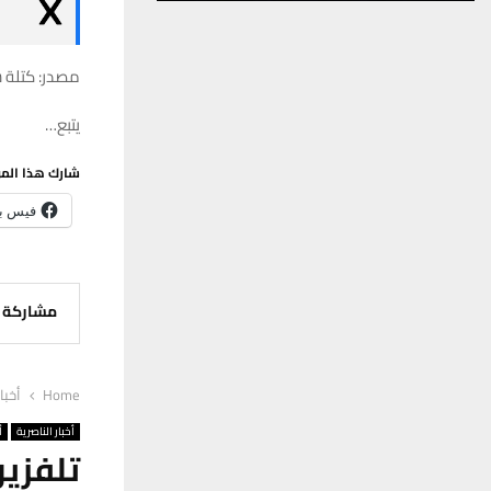
مصدر: كتلة س
يتبع…
شارك هذا الم
فيس ب
مشاركة
Home
أخبا
أخبار الناصرية
أ
تلفزي