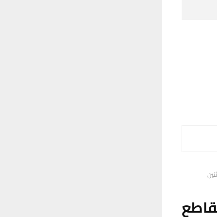
نين
قاطع