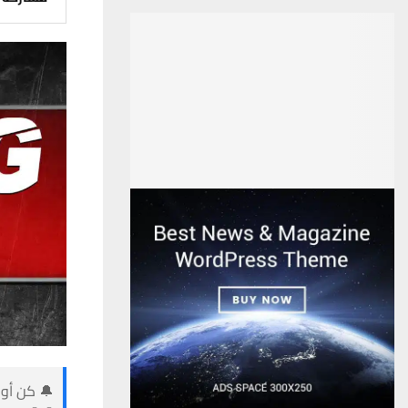
🔔 كن أول