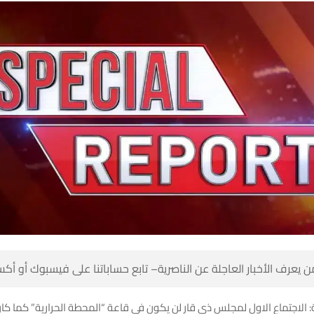
 كن أول من يعرف الأخبار العاجلة عن الناصرية– تابع حساباتنا على ف
صرية: الاجتماع الاول لمجلس ذي قار لن يكون في قاعة “المحطة الحرارية” كما