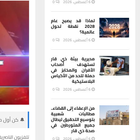
6 أغسطس، 2026
0
لماذا قد يصبح عام
2028 نقطة تحول
عالمية؟
6 أغسطس، 2026
0
مديرية بيئة ذي قار
تستهدف أصحاب
الأفران والمخابز في
حملة للحد من الأكياس
البلاستيكية
6 أغسطس، 2026
0
من الإعفاء إلى القضاء..
مطالبات شعبية
🔔 كن أول من
بتوسيع التحقيق ليطال
جميع المتورطين في
صحة ذي قار
تلفزيون الناصري
6 أغسطس، 2026
0