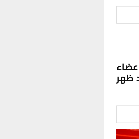
عضاء
 ظهر