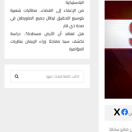
البلاستيكية
من الإعفاء إلى القضاء.. مطالبات شعبية
بتوسيع التحقيق ليطال جميع المتورطين في
صحة ذي قار
هل تعتقد أن الأرض مسطحة؟.. دراسة
تكشف سببا مفاجئا وراء الإيمان بنظريات
المؤامرة
S
e
S
a
r
E
c
h
A

f
R
o
تلفزيون النا