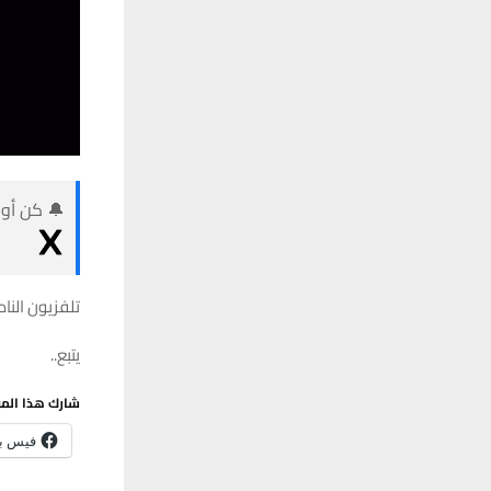
🔔 كن أول
تلفزيون النا
يتبع..
شارك هذا الم
فيس ب