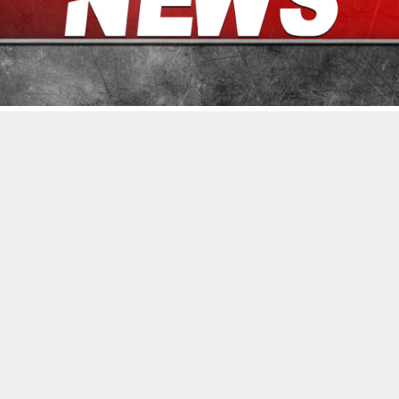
حسين تجربتك. سنفترض أنك موافق على هذا، ولكن يمكنك إلغاء الاشتراك إذا كنت
 من يعرف الأخبار العاجلة عن الناصرية– تابع حساباتنا على فيسبوك أو
ناصرية:
طلع في محافظة ذي قار ان الكتل السياسية تتجه الى عقد الاجتماع ا
ر غدا الاثنين.
تنبيهات وتحديثات فورية عبر قناة
شبكة أخبار الناصرية
على التليغرام
انضم
 في حديث لشبكة اخبار الناصرية ان هناك اتفاقا مبدئيا على ان يكون الا