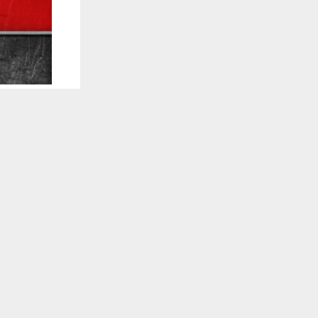
يستخدم هذا الموقع ملفات تعريف الارتباط لت
🔔 كن أول
شبكة اخبار ال
افاد مصدر م
محافظة ذي قا
تلقَّ 
واوضح المصدر