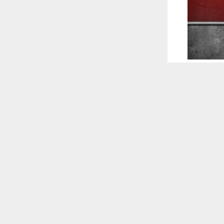
 ترغب في ذلك.
موافق
قراءة المزيد
 أكس
لاول لمجلس
 للقناة
جتماع الاول