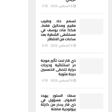
6 أغسطس، 2026
0
تسمم حاد وطبيب
مقيم ومحاليل فقط..
هكذا مات يوسف في
مستشفى الشطرة بعد
ساعات من الانتظار
6 أغسطس، 2026
0
ذي قار تحت تأثير موجة
حر استثنائية ودرجات
حرارة تتخطى الخمسين
درجة مئوية
6 أغسطس، 2026
0
سمك السلور يهدد
الاهوار.. مسؤول في
ذي قار يحذر من كارثة
بيولوجية صامتة