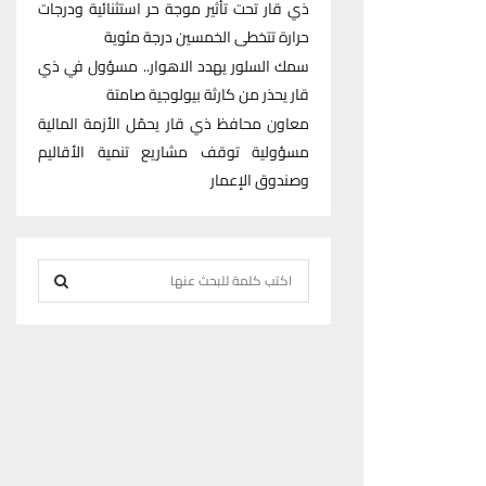
ذي قار تحت تأثير موجة حر استثنائية ودرجات
حرارة تتخطى الخمسين درجة مئوية
سمك السلور يهدد الاهوار.. مسؤول في ذي
قار يحذر من كارثة بيولوجية صامتة
معاون محافظ ذي قار يحمّل الأزمة المالية
مسؤولية توقف مشاريع تنمية الأقاليم
وصندوق الإعمار
S
e
S
a
r
E
c
h
A
f
R
o