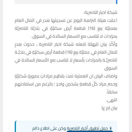
شبكة اخبار الناصرية:
اعلنت هيئة النزاهة اليوم عن تسجيلها هدر في المال العام
بعمليَّة بيع (16) قطعة أرضٍ سكنيَّةٍ في بلديَّة الناصريَّة
بمزادات لا تتناسب مع الاسعار السائدة في السوق .
وأكَّد بيان للهيئة تابعته شبكة اخبار الناصرية ، حدوث هدرٍ
للمال العام في عمليَّة بيع (16) قطعة أرضٍ سكنيَّةٍ في بلديَّـة
الناصريَّـة بالمزادات بأسعارٍ لا تتناسب مع الأسعار السائدة في
السوق.
واضاف البيان ان العملية تمت بتنظيم مزاداتٍ بصورةٍ شكليَّةٍ
وحصر مزاد كلّ قطعةٍ بشخصٍ واحدٍ ؛ بالرغم من استفادتهم
سابقاً.
انتهى.
بيان (م ع)
📱 حمل تطبيق أخبار الناصرية وكن على اطلاع دائم