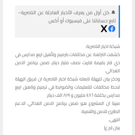
🔔 كن أول من يعرف الأخبار العاجلة عن الناصرية–
تابع حساباتنا على فيسبوك أو أكس
شبكة اخبار الناصرية:
كشفت النزاهة عن مخالفات بترميم وتأهيل اربع مدارس في
ذي قار بقيمة قاربت نصف مليار دينار، ضمن برنامج الامن
الغذائي.
وذكر بيان للهيئة تابعته شبكة اخبار الناصرية ان فريق الهيئة
لاحظ مخالفات للتعليمات والضوابط في ترميم وتاهيل اربع
مدارس بكلفة ٤٨٦ مليون و ٨١٩ الف دينار.
مبينا ان المشروع هو ضمن برنامج الامن الغذائي الدعم
الطارئ للامن والتنمية.
انتهى.
بيان (م ع)