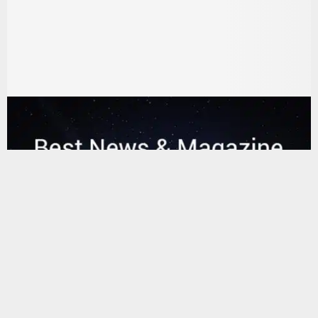
يستخدم هذا الموقع ملفات تعريف الارتباط لتحسين تجربتك. سنفترض أنك
موافق على هذا، ولكن يمكنك إلغاء الاشتراك إذا كنت ترغب في ذلك.
موافق
قراءة المزيد