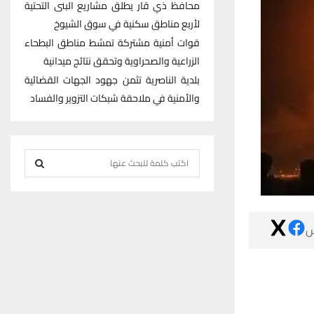
محافظ ذي قار يطلق مشاريع البنى التحتية
لأربع مناطق سكنية في سوق الشيوخ
قوات أمنية مشتركة تمشط مناطق البطحاء
الزراعية والصحراوية وتحقق نتائج ميدانية
بلدية الناصرية تثمن جهود الجهات القضائية
والأمنية في ملاحقة شبكات التزوير والفساد
S
e
S
a
r
E
c

h
A
f
R
o
r
C