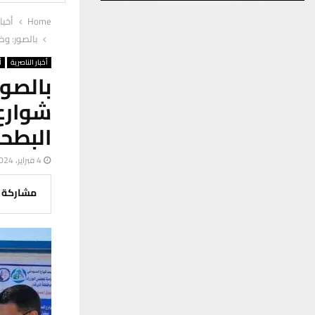
Home
أخبا
بالصور: وض
أخبار الناصرية
أ
بالصو
شوارع
البطحا
4 فبراير، 2024
مشاركة