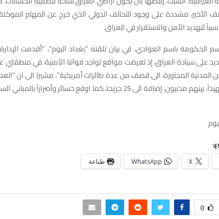
لعراقية، السبت، رفضها بأن تكون أراضي العراق ساحة لتصفية الحسابات، في
صف الأخير، مشددة على وجود التحالف الدولي الذي خرج عن المهام الموكلة 
سبباً لتهديد الأمن والاستقرار في العراق.
م الحكومة باسم العوادي، في بيان تلقته “بغداد اليوم”، “أقدمت الإدارة
يد على سيادة العراق، إذ تعرضت مواقع تواجد قواتنا الأمنية، في منطقتي ع
ن المدنية المجاورة، الى قصف من عدة طائرات أمريكية”، مشيرا الى ان “العد
الى ارتقاء 16 شهيداً، بينهم مدنيون، إضافة الى 25 جريحا، كما اوقع خسائر وأضرار
يوم
ع:
X
WhatsApp
طباعة
0