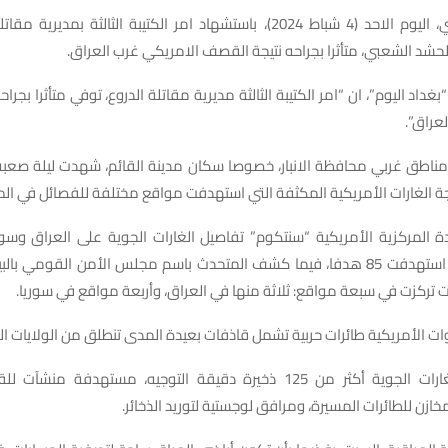
افاد مصدر امني، اليوم الاحد (4 شباط 2024)، باستشهاد امر الكتيبة الثالثة بم
حشد الشعبي، متأثرا بجراحه نتيجة القصف الامريكي غرب العراق.
بغداد اليوم”، ان “امر الكتيبة الثالثة مديرية مقاتلة الدروع، توفي متأثرا بجر
عراق”.
 المركزية الأمريكية “سنتكوم” تفاصيل الغارات الجوية على العراق وسوري
مشيرة إلى أنها استهدفت 85 هدفا، فيما كشف المتحدث باسم مجلس الأمن القومي 
ات تركزت في سبعة مواقع: ثلاثة منها في العراق، وأربعة مواقع في سوريا.
 الأمريكية طائرات حربية تشمل قاذفات بعيدة المدى تنطلق من الولايات ال
كما أطلقت الغارات الجوية أكثر من 125 ذخيرة دقيقة التوجيه، مستهدفة م
خازن للطائرات المسيرة، ومرافق لوجستية لتوريد الذخائر.