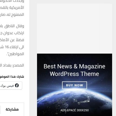
وجددت الحكومة ا
الأمريكية بالق
الممنوح له، صار 
وقال الناطق باس
ارتكاب عدوان جد
فضلاً عن الأماك
المواطنين”.
المصدر: بغداد ال
شارك هذا الموضو
فيس بوك
مشاركة