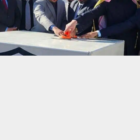
حسين تجربتك. سنفترض أنك موافق على هذا، ولكن يمكنك إلغاء الاشتراك إذا كنت
 من يعرف الأخبار العاجلة عن الناصرية– تابع حساباتنا على فيسبوك أو
ناصرية:
إعمار ذي قار اليوم السبت ، عن وضع حجر الأساس لمشروع إنشاء شوارع مك
منطقة أم البنين في قضاء البطحاء غرب الناصرية ، والذي يهدف الى التوسع 
 البنى التحتية.