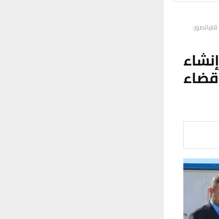
اربالصور:
نشاء
قضاء