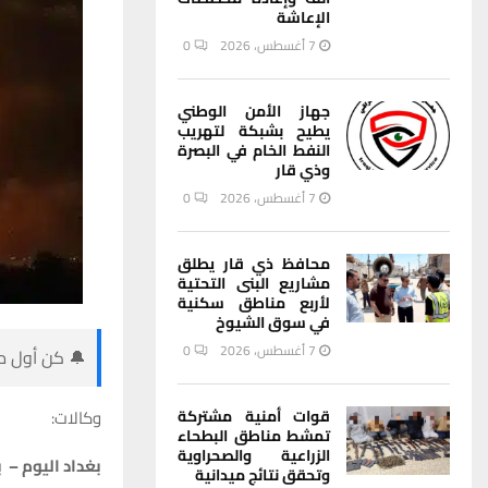
الإعاشة
7 أغسطس، 2026
0
جهاز الأمن الوطني
يطيح بشبكة لتهريب
النفط الخام في البصرة
وذي قار
7 أغسطس، 2026
0
محافظ ذي قار يطلق
مشاريع البنى التحتية
لأربع مناطق سكنية
في سوق الشيوخ
7 أغسطس، 2026
0
🔔 كن أول من
وكالات:
قوات أمنية مشتركة
تمشط مناطق البطحاء
الزراعية والصحراوية
بغداد اليوم – ب
وتحقق نتائج ميدانية