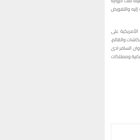
ما نفت الرواية
إليه والتفويض
 الأمريكية على
كاشات والقائم،
وان السافر ادى
اً بالمباني السكنية وممتلكات