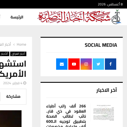
8 أغسطس، 2026
الرئيسة
أ
SOCIAL MEDIA
Home
أخبار ال
أخبار العراق
ألأخبار
استشهاد
الأمريك
4 فبراير، 2024
آخر الاخبار
مشاركة
266 ألف راتب أطباء
العقود في ذي قار..
نائب تطالب الصحة
بتطبيق توجيه الـ600
ألف وإعادة مخصصات