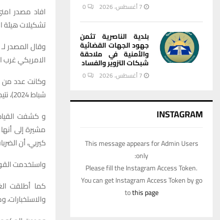
7 أغسطس، 2026
0
تشكيلات هيئة ال
بلدية الناصرية تثمن
جهود الجهات القضائية
وقال المصدر لـ “
والأمنية في ملاحقة
الامريكي غرب ال
شبكات التزوير والفساد
7 أغسطس، 2026
0
شباط 2024)، نتيجة الغارات الأمريكية المكثفة التي استهدفت مواقع مختلفة للفصائل في المدينة.
INSTAGRAM
و كشفت القيادة
كيربي، أن الضرب
This message appears for Admin Users
only:
واستخدمت القوات
Please fill the Instagram Access Token.
You can get Instagram Access Token by go
to
this page
والاستخبارات، وم