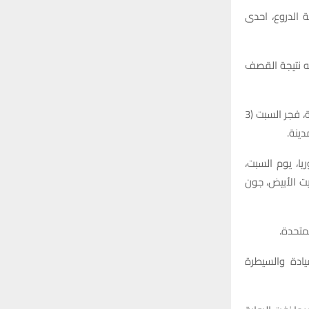
:
ديرية مقاتلة الدروع، احدى
H
احه نتيجة القصف
وكانت عدد من مناطق غربي محافظة الانبار، خصوصا سكان مدينة القائم، شهدت ليلة صعبة، فجر السبت (3
ا، يوم السبت،
بالبيت الأبيض، جون
متحدة.
نشآت للقيادة والسيطرة