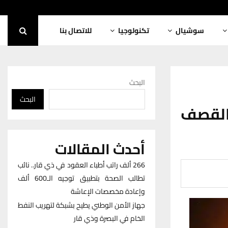
سوشيال
تكنولوجيا
للاتصال بنا
البحث
البحث
 القصف
أحدث المقالات
266 ألف راتب أطباء العقود في ذي قار.. نائب
تطالب الصحة بتطبيق توجيه الـ600 ألف
وإعادة مخصصات الإعاشة
جهاز الأمن الوطني يطيح بشبكة لتهريب النفط
الخام في البصرة وذي قار