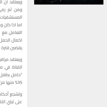
ويعتقد ان ال
ومن ثم رمي 
المستشفيات ع
اما اذا كان 
التعامل مع 
اكمال الحمل 
يقضين فترة ا
ويعتقد مراقبو
الفتاة في م
“حامل بطفل غ
35% منها من الاناث.
على تبني الل