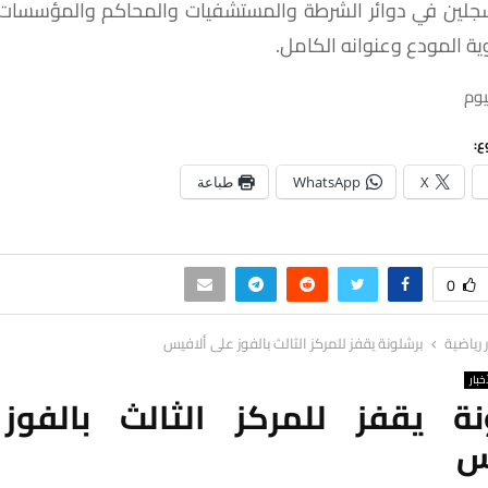
جلين في دوائر الشرطة والمستشفيات والمحاكم والمؤسسات ا
ية المودع وعنوانه الكامل.
يوم
ع:
X
WhatsApp
طباعة
0
ر رياضية
برشلونة يقفز للمركز الثالث بالفوز على ألافيس
خبار
نة يقفز للمركز الثالث بالفوز
س