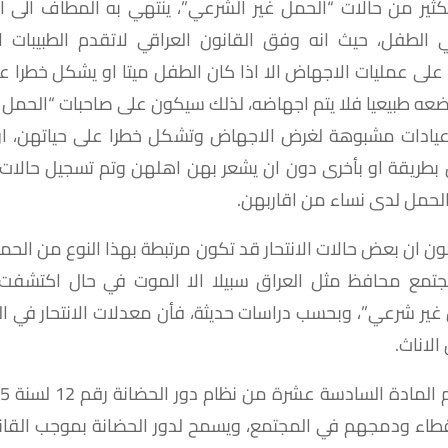
كثير من حالات “الحمل غير الشرعي”، ينتهي به المطاف الى 
الطفل، حيث انه وفق القانون العراقي لاتقدم الطبيبات ا
لى عمليات الاجهاض الا اذا كان الطفل ميتا او يشكل خطرا على
وضعه طبيعيا فلا يتم اجهاضه، لذلك سيكون على صاحبات “الحمل 
عيادات مشبوهة لغرض الاجهاض وتشكل خطرا على حياتهن، او
بطريقة او بأخرى دون ان يشعر بهن اهلهن وتم تسجيل حالات
لحمل لدى نساء من اقاربهن.
ن ان بعض حالات الانتحار قد تكون مرتبطة بهذا النوع من الحم
جتمع محافظ مثل العراق سبيلا الا الموت في حال اكتشفت 
ير شرعي”، وبحسب دراسات حديثة، فأن معدلات الانتحار في ا
قطاء ودمجهم في المجتمع، ويسمح لدور الحضانة بموجب القان