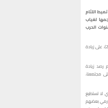
r
C
:
ميط اللثام
H
جمها لغياب
نوات الحرب
وعلقت لجنة المرأة والاسرة والطفولة البرلمانية، اليوم الجمعة (2 شباط 2024)، على زيادة
م رصد زيادة
ى مجتمعنا،
ي لا تستطيع
ن رمي بعضهم