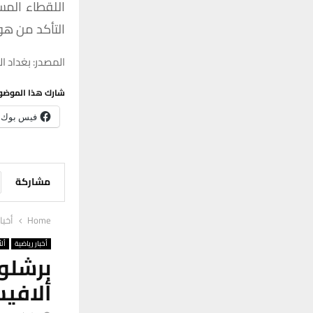
اللقطاء المس
التأكد من هو
المصدر: بغداد ال
شارك هذا الموضو
فيس بوك
مشاركة
Home
أخبا
أخبار رياضية
ألأ
برشلو
ألافي