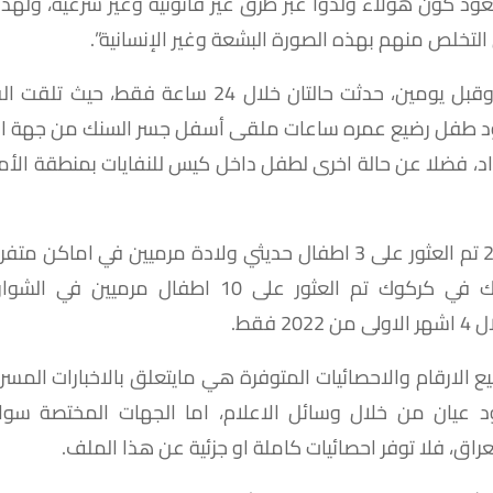
عود كون هؤلاء ولدوا عبر طرق غير قانونية وغير شرعية، وله
التخلص منهم بهذه الصورة البشعة وغير الإنسانية”.
يشار الى انه وقبل يومين، حدثت حالتان خلال 24 ساعة فقط
جود طفل رضيع عمره ساعات ملقى أسفل جسر السنك من جهة ا
د، فضلا عن حالة اخرى لطفل داخل كيس للنفايات بمنطقة الأم
وفي آب 2023 تم العثور على 3 اطفال حديثي ولادة مرميين في اما
نينوى، وكذلك في كركوك تم العثور على 10 اطفال مرمي
20 فقط.
 الارقام والاحصائيات المتوفرة هي مايتعلق بالاخبارات المسر
 عيان من خلال وسائل الاعلام، اما الجهات المختصة سواء
راق، فلا توفر احصائيات كاملة او جزئية عن هذا الملف.