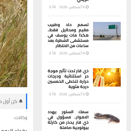
6 أغسطس، 2026
0
تسمم حاد وطبيب
مقيم ومحاليل فقط..
هكذا مات يوسف في
مستشفى الشطرة بعد
ساعات من الانتظار
6 أغسطس، 2026
0
ذي قار تحت تأثير موجة
حر استثنائية ودرجات
حرارة تتخطى الخمسين
درجة مئوية
6 أغسطس، 2026
0
🔔 كن أول من
سمك السلور يهدد
الاهوار.. مسؤول في
وكالات:
ذي قار يحذر من كارثة
بيولوجية صامتة
بغداد اليوم-