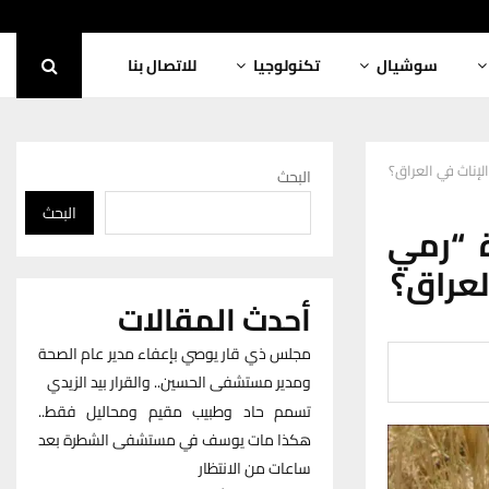
سوشيال
تكنولوجيا
للاتصال بنا
لإناث في العراق؟
البحث
البحث
 “رمي
العراق؟
أحدث المقالات
مجلس ذي قار يوصي بإعفاء مدير عام الصحة
ومدير مستشفى الحسين.. والقرار بيد الزيدي
تسمم حاد وطبيب مقيم ومحاليل فقط..
هكذا مات يوسف في مستشفى الشطرة بعد
ساعات من الانتظار