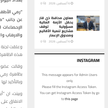
6 أغسطس، 2026
0
“رمي الأطفا
معاون محافظ ذي قار
عن جانب “مظ
يحمّل الأزمة المالية
الإحصاءات ا
مسؤولية توقف
مشاريع تنمية الأقاليم
والارهاب والص
وصندوق الإعمار
6 أغسطس، 2026
0
هذه الظاهرة 
INSTAGRAM
وقالت عضو ال
بظاهرة رمي 
This message appears for Admin Users
only:
وبالتأكيد لها
Please fill the Instagram Access Token.
وبينت، ان “أ
You can get Instagram Access Token by go
to
this page
الانفاق على 