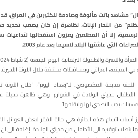
ل” مشاهد باتت مألوفة وصادمة للكثيرين في العراق، قد ت
لم” من انتحار الإناث، لظاهرة إن كان يصعب تحديد ح
لرسمية، إلا أن المطلعين يعزون استفحالها لتداعيات س
راعات التي عاشتها البلاد لاسيما بعد عام 2003.
في المجتمع العراقي وبمحافظات مختلفة خلال الآونة الأخيرة.
لجنة مديحة المكصوصي، لـ”بغداد اليوم”، “خلال الآونة ت
الأطفال حديثي الولادة في الشوارع، وهي ظاهرة دخيلة عل
 مسببات يجب التصدي لها وايقافها”.
برز أسباب اتساع هذه الدائرة هي حالة الفقر لبعض العوائل الت
ما يتطلب توفيره الى الأطفال من حديثي الولادة، إضافة الى ا