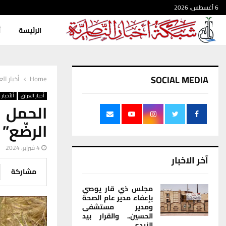
6 أغسطس، 2026
الرئيسة
أ
SOCIAL MEDIA
Home
أخبار ال
أخبار العراق
ألأخبار
الحمل 
الرضّع” 
4 فبراير، 2024
آخر الاخبار
مشاركة
مجلس ذي قار يوصي
بإعفاء مدير عام الصحة
ومدير مستشفى
الحسين.. والقرار بيد
الزيدي