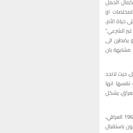
اكمال الحمل
لمختصات او
 حياة الأم،
غير الشرعي”
 يضطرن الى
 مشابهة بان
ل، حيث لاتجد
نفسها انها
لعراق، يشكل
وتشجع أحكام المادة السادسة عشرة من نظام دور الحضانة رقم 12 لسنة 1965 العراقي،
ون باستقبال