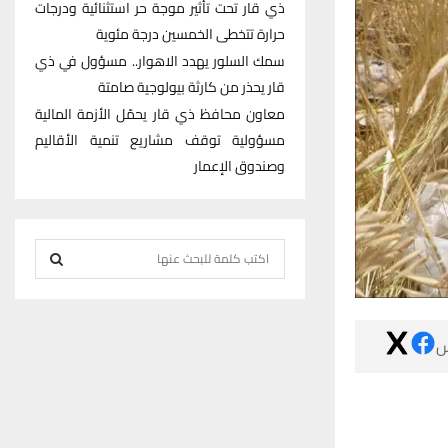
ذي قار تحت تأثير موجة حر استثنائية ودرجات
حرارة تتخطى الخمسين درجة مئوية
سمك السلور يهدد الاهوار.. مسؤول في ذي
قار يحذر من كارثة بيولوجية صامتة
معاون محافظ ذي قار يحمّل الأزمة المالية
مسؤولية توقف مشاريع تنمية الأقاليم
وصندوق الإعمار
S
e
S
a
r
E

c
h
A
f
R
o