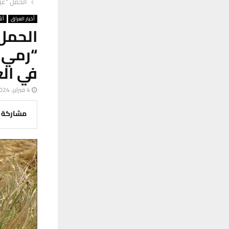
الحمل “غير
أخبار العراق
ألأ
الحمل
“رمي ا
في ال
4 فبراير، 2024
مشاركة