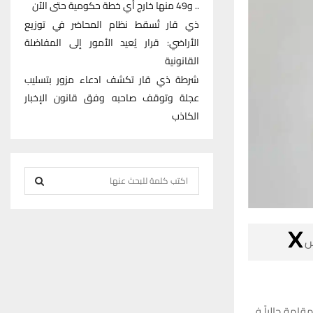
.. و49 منها خارج أي خطة حكومية حتى الآن
ذي قار تُسقط نظام المحاضر في توزيع
الأراضي: قرار يُعيد الأمور إلى المفاضلة
القانونية
شرطة ذي قار تكشف ادعاء مزور بتسليب
عجلة وتوقف صاحبه وفق قانون الإخبار
الكاذب
S
e
S
a
r
E

c
h
A
f
R
o
ما يزال لاعب ا