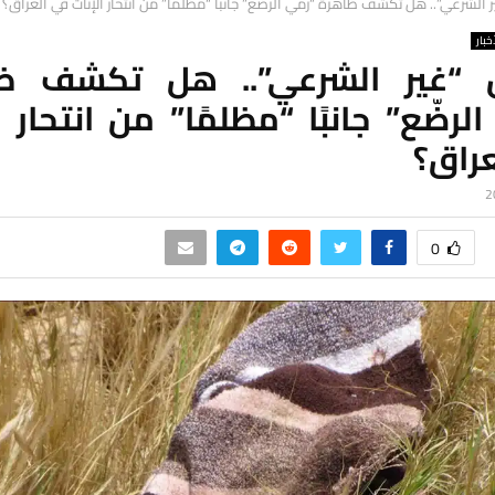
 الشرعي”.. هل تكشف ظاهرة “رمي الرضّع” جانبًا “مظلمًا” من انتحار الإناث في العراق؟
خبار
 “غير الشرعي”.. هل تكشف ظ
لرضّع” جانبًا “مظلمًا” من انتحار ا
عراق؟
0