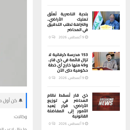
بلدية الناصرية تُعلّق
تمليك الأراضي..
والنزاهة تطلب التدقيق
في المحاضر
9 أغسطس، 2026
0
153 مدرسة كرفانية لا
تزال قائمة في ذي قار..
و49 منها خارج أي خطة
حكومية حتى الآن
9 أغسطس، 2026
0
ذي قار تُسقط نظام
🔔 كن أول من
المحاضر في توزيع
الأراضي: قرار يُعيد
الأمور إلى المفاضلة
القانونية
وكالات:
9 أغسطس، 2026
0
ما يزال لاعب ال