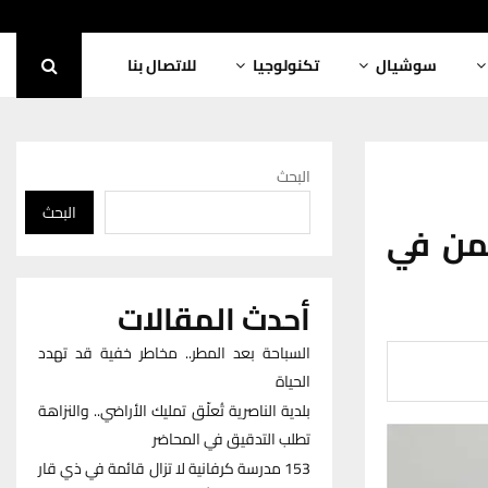
سوشيال
تكنولوجيا
للاتصال بنا
البحث
البحث
يمن في
أحدث المقالات
السباحة بعد المطر.. مخاطر خفية قد تهدد
الحياة
بلدية الناصرية تُعلّق تمليك الأراضي.. والنزاهة
تطلب التدقيق في المحاضر
153 مدرسة كرفانية لا تزال قائمة في ذي قار