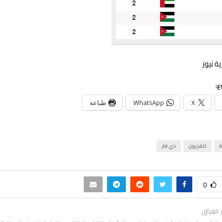
ة نيوز
ع:
X
WhatsApp
طباعة
ة
تلفزيون
ذي قار
0
ر العراق