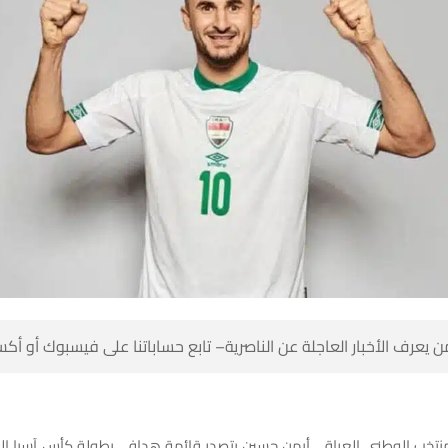
 كن أول من يعرف الأخبار العاجلة عن الناصرية– تابع حساباتنا على ف
لمنتخب الوطني العراقي أيمن حسين يتصدر قائمة هدافي بطولة كأس آسيا ال