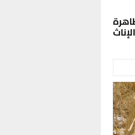
اهرة
لإناث