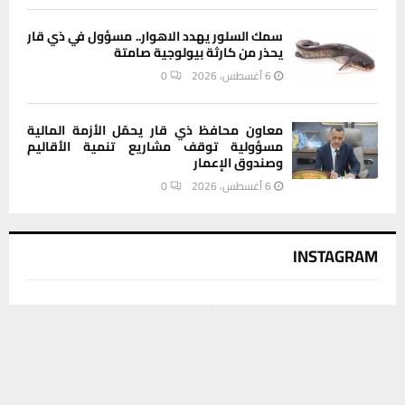
سمك السلور يهدد الاهوار.. مسؤول في ذي قار
يحذر من كارثة بيولوجية صامتة
6 أغسطس، 2026
0
معاون محافظ ذي قار يحمّل الأزمة المالية
مسؤولية توقف مشاريع تنمية الأقاليم
وصندوق الإعمار
6 أغسطس، 2026
0
INSTAGRAM
This message appears for Admin Users only:
يستخدم هذا الموقع ملفات تعريف الارتباط لتحسين تجربتك. سنفترض أنك
Please fill the Instagram Access Token. You can get Instagram
موافق على هذا، ولكن يمكنك إلغاء الاشتراك إذا كنت ترغب في ذلك.
Access Token by go to
this page
موافق
قراءة المزيد