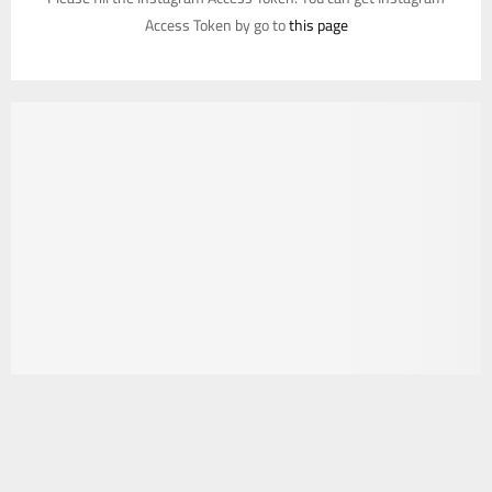
Access Token by go to
this page
يستخدم هذا الموقع ملفات تعريف الارتباط لتحسين تجربتك. سنفترض أنك
موافق على هذا، ولكن يمكنك إلغاء الاشتراك إذا كنت ترغب في ذلك.
موافق
قراءة المزيد