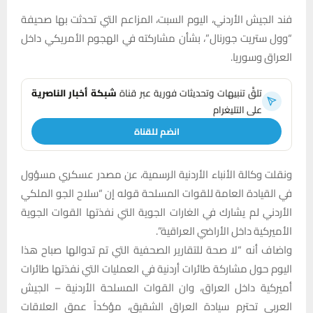
فند الجيش الأردني، اليوم السبت، المزاعم التي تحدثت بها صحيفة
“وول ستريت جورنال”، بشأن مشاركته في الهجوم الأمريكي داخل
العراق وسوريا.
تلقَّ تنبيهات وتحديثات فورية عبر قناة
شبكة أخبار الناصرية
على التليغرام
انضم للقناة
ونقلت وكالة الأنباء الأردنية الرسمية، عن مصدر عسكري مسؤول
في القيادة العامة للقوات المسلحة قوله إن “سلاح الجو الملكي
الأردني لم يشارك في الغارات الجوية التي نفذتها القوات الجوية
الأميركية داخل الأراضي العراقية”.
واضاف أنه “لا صحة للتقارير الصحفية التي تم تدوالها صباح هذا
اليوم حول مشاركة طائرات أردنية في العمليات التي نفذتها طائرات
أميركية داخل العراق، وان القوات المسلحة الأردنية – الجيش
العربي تحترم سيادة العراق الشقيق، مؤكداً عمق العلاقات