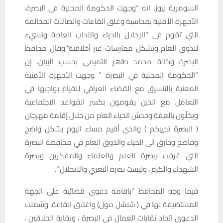
السومرية نيوز، انه “وجهت الحكومة المحلية في البصرة،
الأجهزة الأمنية بمحاسبة وغلق القاعات والصالات المخالفة
التي تقوم في “الإخلال بالحياء والآداب العامة وتسيء
للذوق العام وتشكل ممارسات غير أخلاقية”.وقال محافظ
البصرة وكالة محمد طاهر التميمي بحسب البيان، إن
“الحكومة المحلية في البصرة ” وجهت الأجهزة الأمنية
المعنية بالتنسيق مع القضاء العراقي للقيام بواجبها في
التعامل مع الذين يقومون بكسر القواعد الاجتماعية
ويخلّون بالعفة وخدش الحياء العام من خلال إقامة مهرجان
( البصرة تحييكم ) والذي أقيم مساء اليوم بشكل واضح
وفاضح وخارق الى الحياء والذوق العام في محافظة البصرة
التي عُرفت ببصرة العلم والعلماء والمفكرين وبصرة
الشهداء والكرم ، وليست بصرة التعري والانحلال “.
فيما وجه المحافظ “باقامة دعوى قضائية على الجهة
المستضيفة لها في ( شنشل مول) واغلاق القاعة، وشملت
الدعوى اتحاد نقابات العمال في البصرة ، ونقابة الحلاقين ،