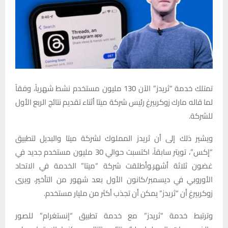
تمتلك خدمة “ثريدز” الآن 130 مليون مستخدم نشط شهرياً، وفقاً
لما قاله مارك زوكربيرغ رئيس شركة ميتا أثناء تقديم نتائج الربع الأول
للشركة.
ويشير ذلك إلى أن ثريدز المملوك لشركة ميتا والبديل لتطبيق
“إكس”، تويتر سابقاً، اكتسبت حوالي 30 مليون مستخدم جديد في
غضون ثلاثة أشهر.وأطلقت شركة “ميتا” الخدمة في الاتحاد
الأوروبي في ديسمبر/كانون الأول بعد شهور من التأخير، ويرى
زوكربيرغ أن “ثريدز” يمكن أن تجذب أكثر من مليار مستخدم.
وترتبط خدمة “ثريدز” مع خدمة تطبيق “إنستغرام” للصور