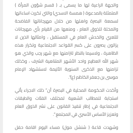
والجهة الراعية لها ما يسمى بـ ( قسم شؤون المرأة )
المتمثلة بالمدعوة ( همسة الاسدي) والتي تكررت اساءاتها
لسمعة البصرة واهلها من خلال مهرجاناتها الفاضحة
والمخلة للذوق العام ، ومنعها من القيام بأي مهرجانات
للتعري والخدش العام في المستقبل ، وامثالها الذين لا
يزالون يصرون على كسر القواعد الاجتماعية وتكرار هذه
الظاهرة ، ولاسيما بالنظر لتزامنها مع شهر رجب والذي هو
شهر الله العظيم واحد الأشهر المتناهية الشرف ، وكذلك
تزامنها مع الذكرى السنوية الأليمة لاستشهاد الإمام
موسى بن جعفر الكاظم (ع)”.
وأكدت الحكومة المحلية في البصرة أن” ذلك الاجراء يأتي
استجابة للمطالب الشعبية لمختلف الفئات والطبقات
الاجتماعية في إطار تنفيذ القانون على نشر الذوق العام
وتعزيز الأساس الأسري في المجتمع “.
وشهدت قاعة ( شنشل مول) مساء اليوم اقامة حفل