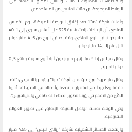
والفيديوهات المملوك لـ”ميتا”، وبالتالي يمكنها الاعتماد على
الروابط الموجودة بين مئات الملايين من المستخدمين.
وأعلنت شركة “ميتا” بعد إغلاق البورصة الأمريكية، يوم الخميس
الماضي، أن الإيرادات زادت بنسبة 25% على أساس سنوي إلى 1. 40
مليار دولار في الربع الماضي. وقفز صافي الربح من 6. 4 مليار دولار
قبل عام إلى 14 مليار دولار.
وقال مجلس إدارة ميتا إنهم سيوزعون أرباحاً ربع سنوية بواقع 5, 0
دولار للسهم.
وقال مارك زوكربيرغ، مؤسس شركة “ميتا” ورئيسها التنفيذي: “لقد
حققنا ربعاً جيداً مع استمرار مجتمعنا وأعمالنا في النمو، لقد أحرزنا
الكثير من التقدم في رؤيتنا لتطوير الذكاء الاصطناعي والميتافيرس”.
وفي الوقت نفسه، تواصل الشركة الإنفاق على تطوير العوالم
الافتراضية.
وارتفعت الخسائر التشغيلية لشركة “ريالتي لابس” إلى 4.65 مليار