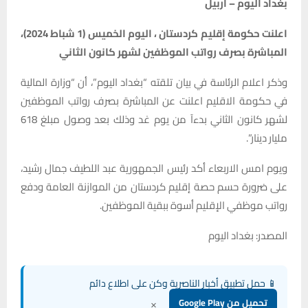
بغداد اليوم – أربيل
اعلنت حكومة إقليم كردستان ، اليوم الخميس (1 شباط 2024)،
المباشرة بصرف رواتب الموظفين لشهر كانون الثاني
وذكر اعلام الرئاسة في بيان تلقته “بغداد اليوم”، أن “وزارة المالية
في حكومة الاقليم اعلنت عن المباشرة بصرف رواتب الموظفين
لشهر كانون الثاني بدءآ من يوم غد وذلك بعد وصول مبلغ 618
مليار دينار”.
ويوم امس الاربعاء أكد رئيس الجمهورية عبد اللطيف جمال رشيد،
على ضرورة حسم حصة إقليم كردستان من الموازنة العامة ودفع
رواتب موظفي الإقليم أسوة ببقية الموظفين.
المصدر: بغداد اليوم
📱 حمل تطبيق أخبار الناصرية وكن على اطلاع دائم
×
تحميل من Google Play