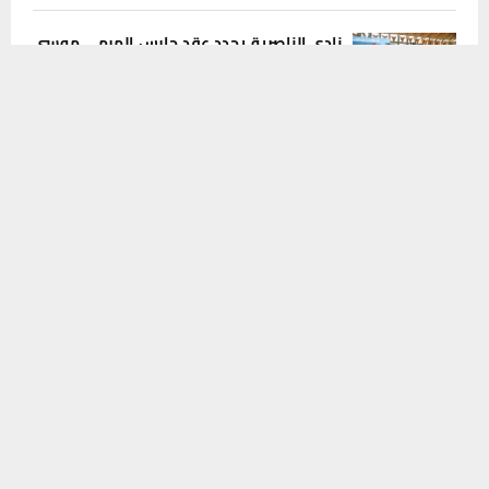
نادي الناصرية يجدد عقد حارس المرمى موسى
شكري للموسم الثاني على التوالي
يستخدم هذا الموقع ملفات تعريف الارتباط لتحسين تجربتك. سنفترض أنك
8 أغسطس، 2026
0
موافق على هذا، ولكن يمكنك إلغاء الاشتراك إذا كنت ترغب في ذلك.
موافق
قراءة المزيد
أكثر الفواكه التي قد تسهم بتفشي عدوى
السيكلوسبورا
8 أغسطس، 2026
0
ضبط مركبة تاهو مسروقة والقبض على
سائقها في عملية أمنية بذي قار
8 أغسطس، 2026
0
INSTAGRAM
This message appears for Admin Users only: