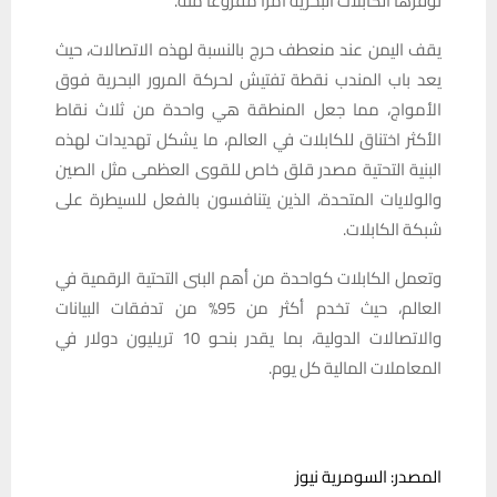
توفرها الكابلات البحرية أمرًا مفروغًا منه.
يقف اليمن عند منعطف حرج بالنسبة لهذه الاتصالات، حيث
يعد باب المندب نقطة تفتيش لحركة المرور البحرية فوق
الأمواج، مما جعل المنطقة هي واحدة من ثلاث نقاط
الأكثر اختناق للكابلات في العالم، ما يشكل تهديدات لهذه
البنية التحتية مصدر قلق خاص للقوى العظمى مثل الصين
والولايات المتحدة، الذين يتنافسون بالفعل للسيطرة على
شبكة الكابلات.
وتعمل الكابلات كواحدة من أهم البنى التحتية الرقمية في
العالم، حيث تخدم أكثر من 95% من تدفقات البيانات
والاتصالات الدولية، بما يقدر بنحو 10 تريليون دولار في
المعاملات المالية كل يوم.
المصدر: السومرية نيوز