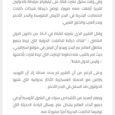
وفي وقت سابق نشرت قناة على تيليغرام مرتبطة بالحوثيين
تقريرا أرفقت معه صورة، توضح خريطة شبكات كابلات
الاتصالات البحرية في البحر الأبيض المتوسط والبحر الأحمر
وبحر العرب والخليج العربي.
وقال التقرير الذي نشرته القناة في الـ24 من كانون الاول
الماضي : “هناك خرائط للكابلات الدولية التي تربط جميع
مناطق العالم عبر البحر. ويبدو أن اليمن في موقع استراتيجي،
حيث تمر بالقرب منه خطوط الإنترنت التي تربط قارات بأكملها
– وليس الدول فقط”.
وعلى الرغم من أن التقرير لم يحدد هدفًا، إلا أن التهديد
يتزامن مع الحملة العسكرية الأكثر عدوانية التي شنها
الحوثيون ضد السفن في البحر الأحمر.
ويعتبر العديد من الأشخاص، سواء في الشرق الأوسط أو في
جميع أنحاء العالم بشكل عام، وسائل الراحة الحديثة التي
توفرها الكابلات البحرية أمرًا مفروغًا منه.