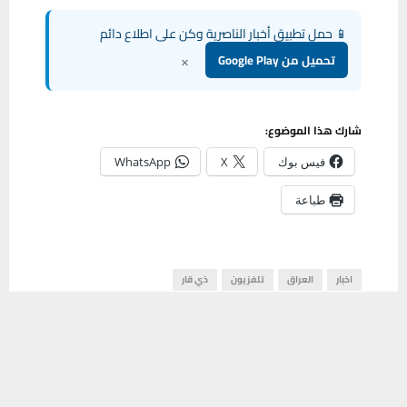
📱 حمل تطبيق أخبار الناصرية وكن على اطلاع دائم
×
تحميل من Google Play
شارك هذا الموضوع:
فيس بوك
X
WhatsApp
طباعة
اخبار
العراق
تلفزيون
ذي قار
يستخدم هذا الموقع ملفات تعريف الارتباط لتحسين تجربتك. سنفترض أنك
موافق على هذا، ولكن يمكنك إلغاء الاشتراك إذا كنت ترغب في ذلك.
مشاركة
2
موافق
قراءة المزيد