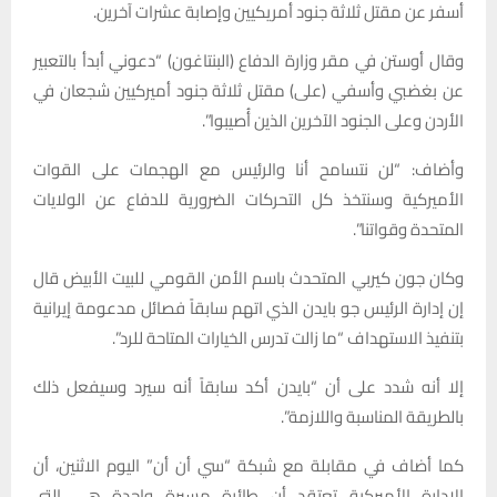
أسفر عن مقتل ثلاثة جنود أمريكيين وإصابة عشرات آخرين.
وقال أوستن في مقر وزارة الدفاع (البنتاغون) “دعوني أبدأ بالتعبير
عن بغضبي وأسفي (على) مقتل ثلاثة جنود أميركيين شجعان في
الأردن وعلى الجنود الآخرين الذين أُصيبوا”.
وأضاف: “لن نتسامح أنا والرئيس مع الهجمات على القوات
الأميركية وسنتخذ كل التحركات الضرورية للدفاع عن الولايات
المتحدة وقواتنا”.
وكان جون كيربي المتحدث باسم الأمن القومي للبيت الأبيض قال
إن إدارة الرئيس جو بايدن الذي اتهم سابقاً فصائل مدعومة إيرانية
بتنفيذ الاستهداف “ما زالت تدرس الخيارات المتاحة للرد”.
إلا أنه شدد على أن “بايدن أكد سابقاً أنه سيرد وسيفعل ذلك
بالطريقة المناسبة واللازمة”.
كما أضاف في مقابلة مع شبكة “سي أن أن” اليوم الاثنين، أن
الإدارة الأميركية تعتقد أن طائرة مسيرة واحدة هي التي