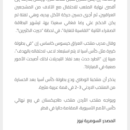
أقصى نهاية الملعب للاحتفال مع الآلاف من المشجعين
العراقيين، ثم أجرى حسين حركة الأكل بيديه، وهي لفتة لم
يكن الحكم علي رضا فغاني سعيدًا بها، ليشهر البطاقة
الصفراء الثانية “القاسية للغاية”، في لحظة “حيرت الكثيرين!”.
وقال مدرب منتخب العراق خيسوس كاساس، إن “في بطولة
كبيرة مثل كأس آسيا لا يتم استبعاد لاعب لاحتفاله بالهدف”،
مبينا إن “الطرد حدث بعد نفاذ التبديلات لذلك أصبحت الأمور
صعبة في المباراة”.
يذكر أن منتخبنا الوطني ودع بطولة كأس آسيا بعد الخسارة
من المنتخب الاردني 3-2 في قمة عربية مثيرة.
ويواجه منتخب الأردن منتخب طاجيكستان في ربع نهائي
كأس الأمم الآسيوية، المقامة حاليا في قطر.
المصدر: السومرية نيوز