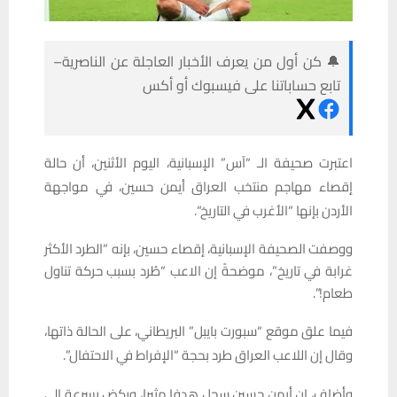
🔔 كن أول من يعرف الأخبار العاجلة عن الناصرية–
تابع حساباتنا على فيسبوك أو أكس
اعتبرت
صحيفة
الـ
“
آس
”
الإسبانية،
اليوم
الأثنين،
أن
حالة
إقصاء
مهاجم
منتخب
العراق
أيمن
حسين،
في
مواجهة
الأردن
بإنها
“
الأغرب
في
التاريخ
“.
ووصفت الصحيفة الإسبانية، إقصاء حسين، بإنه “الطرد الأكثر
غرابة في تاريخ”، موضحةً إن الاعب “طُرد بسبب حركة تناول
طعام!”.
فيما علق موقع “سبورت بايبل” البريطاني، على الحالة ذاتها،
وقال إن اللاعب العراق طرد بحجة “الإفراط في الاحتفال”.
وأضاف، إن أيمن حسين سجل هدفا مثيرا، وركض بسرعة إلى