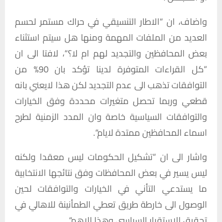
واضاف،
ان
“
الاطار
التنسيقي
في
حراك
مستمر
لحسم
العديد
من
الملفات
المهمة
ومنها
هل
سيتم
استثناء
بعض
المحافظين
والتجديد
لهم
ام
لا؟
“
،
لافتا
الى
ان
“
كل
القراءات
المتوفرة
لدينا
تؤكد
بان
90%
من
التوافقات
تذهب
الى
عدم
التجديد
لكن
هذا
لايعني
بانه
قطعي
وربما
تحصل
متغيرات
محددة
وفق
الخيارات
والتوافقات
السياسية
خاصة
وان
المدد
الزمنية
لطرح
اسماء
المحافظين
ممتدة
لايام
“.
واشار
الى
ان
“
تشكيل
الحكومات
ليس
معقدا
ولكنه
ليس
يسير
في
بعض
المحافظات
وفق
نتائجها
الانتخابية
ما
يستدعي
التأني
في
الخيارات
والتوافقات
لحين
الوصول
الى
خارطة
طريق
تعطي
الطمأنينة
للاهالي
في
تحقيق
الاستقرار
السياسي
وهذا
الاهم
“.