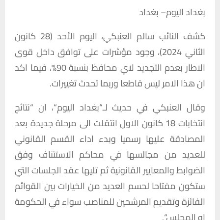
بغداد
اليوم
–
بغداد
كشف
النائب
سالم
العنبكي،
اليوم
الأحد
(28
كانون
الثاني
2024)
،
وجود
مؤشرات
على
توافق
داخل
قوى
الاطار
بعدم
التجديد
لاي
محافظ
بنسبة
90%
،
فيما
اكد
ان
هذا
الامر
ليس
قاطعا
وربما
تحدث
تغييرات
.
وقال
العنبكي
في
حديث
لـ
“
بغداد
اليوم
“
،
ان
“
نتائج
انتخابات
18
كانون
الاول
انتقلت
الى
مرحلة
جديدة
بعد
المصادقة
عليها
رسميا
وبدء
اداء
القسم
القانوني
للعديد
من
مجالسها
في
محاكم
الاستئناف
وفق
الضوابط
والمعايير
القانونية
ثم
تليها
عقد
الجلسات
التي
ستكون
مفتاحا
لحسم
العديد
من
الخيارات
بين
القوائم
الفائزة
وتقديم
المرشحين
للمناصب
سواء
في
الحكومة
او
المجلس
“.