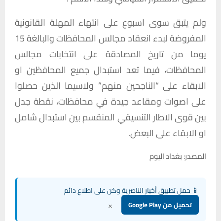
ولم
يتبق
سوى
اسبوع
على
انتهاء
المهلة
القانونية
المفروضة
لبدء
انعقاد
مجالس
المحافظات
والبالغة
15
يوما
من
تاريخ
المصادقة
على
انتخابات
مجالس
المحافظات،
فيما
تعد
استبدال
جميع
المحافظين
او
الابقاء
على
“
الناجحين
منهم
”
ولاسيما
الذين
حصلوا
على
اصوات
ومقاعد
جيدة
في
محافظات،
نقطة
جدل
بين
قوى
الاطار
التنسيقي
المنقسم
بين
استبدال
شامل
او
الابقاء
على
البعض
.
المصدر: بغداد اليوم
📱 حمل تطبيق أخبار الناصرية وكن على اطلاع دائم
×
تحميل من Google Play