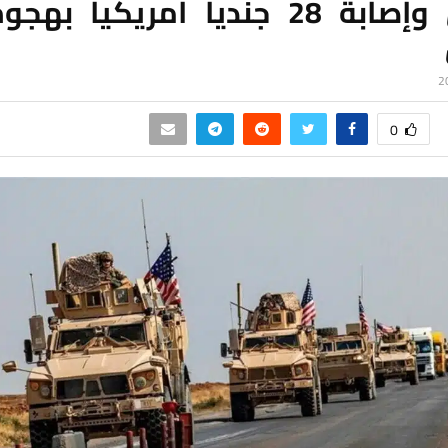
مقتل وإصابة 28 جندياً أمريكياً ب
0