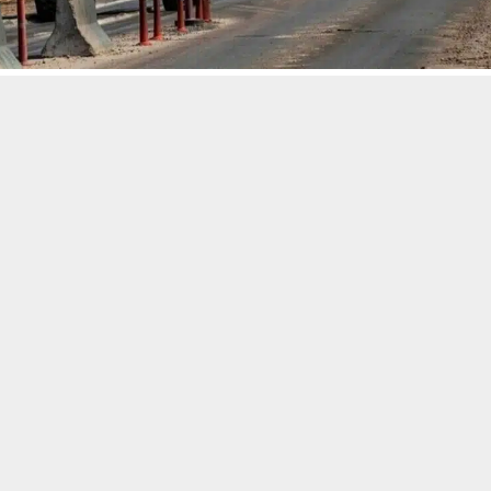
حسين تجربتك. سنفترض أنك موافق على هذا، ولكن يمكنك إلغاء الاشتراك إذا كنت
 من يعرف الأخبار العاجلة عن الناصرية– تابع حساباتنا على فيسبوك أو