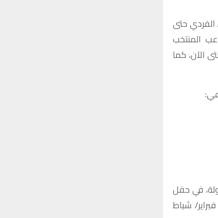
ء الفردي حتى
هو أيمن حسين، لاعب المنتخب
مة في 5 مباريات لعبها حتى الآن، كما
عي:
طولة، في حفل
زيع جوائز الاتحاد الآسيوي لكرة القدم، والذي سيقام في الدوحة يوم 28 فبراير/ شباط