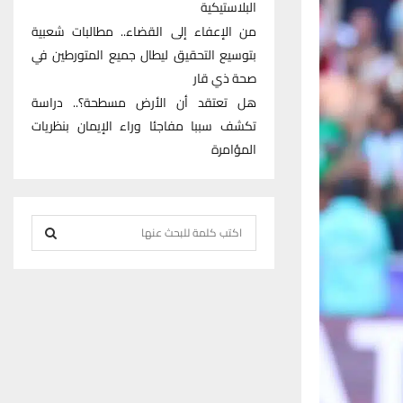
البلاستيكية
من الإعفاء إلى القضاء.. مطالبات شعبية
بتوسيع التحقيق ليطال جميع المتورطين في
صحة ذي قار
هل تعتقد أن الأرض مسطحة؟.. دراسة
تكشف سببا مفاجئا وراء الإيمان بنظريات
المؤامرة
S
e
S
a
r
E
c
h
A
f
R
o