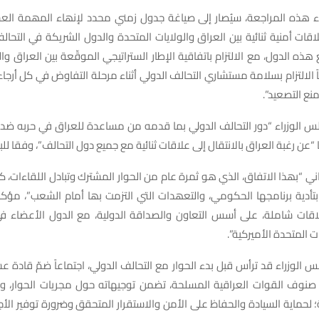
 ھذه المراجعة، سیُصار إلى صیاغة جدول زمني محدد لإنھاء المھمة العس
لاقات أمنیة ثنائیة بین العراق والولایات المتحدة والدول الشريكة في التحال
ھذه الدول، مع الالتزام باتفاقیة الإطار الستراتیجي الموقّعة بین العراق وا
2، وأيضاً الالتزام بسلامة مستشاري التحالف الدولي أثناء مرحلة التفاوض في كل أرجاء
منع التصعید”.
 الوزراء “دور التحالف الدولي بما قدمه من مساعدة للعراق في حربه ض
ا “عن رغبة العراق بالانتقال إلى علاقات ثنائية مع جميع دول التحالف”، وفقا للب
ني “بھذا الاتفاق، الذي هو ثمرة عام من الحوار المشترك وتبادل اللقاءات، كما
أدیة برنامجها الحكومي، والتعھدات التي التزمت بھا أمام الشعب”، مؤكدا
علاقات شاملة، على أسس التعاون والصداقة الدولية، مع الدول الأعضاء ف
ت المتحدة الأميركية”.
الوزراء قد ترأس قبل بدء الحوار مع التحالف الدولي، اجتماعاً ضمّ قادة ع
صنوف القوات العراقية المسلحة، تضمن توجيهاته حول مجريات الحوار، 
؛ لحماية السيادة والحفاظ على الأمن والاستقرار المتحقق وضرورة توفير ال