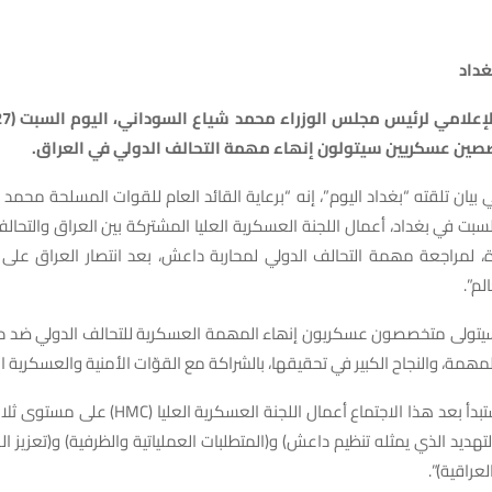
غداد
بيان تلقته “بغداد اليوم”، إنه “برعاية القائد العام للقوات المسلحة محمد 
لسبت في بغداد، أعمال اللجنة العسكریة العلیا المشتركة بين العراق والتحالف
دة، لمراجعة مھمة التحالف الدولي لمحاربة داعش، بعد انتصار العراق على 
لم”.
سيتولى متخصصون عسكریون إنھاء المھمة العسكریة للتحالف الدولي ضد 
ھمة، والنجاح الكبیر في تحقیقها، بالشراكة مع القوّات الأمنیة والعسكریة ال
وأشار الى انه “ستبدأ بعد ھذا الاجتماع أعمال اللجنة ا
ديد الذي يمثله تنظيم داعش) و(المتطلبات العملیاتیة والظرفیة) و(تعزيز الق
لعراقیة)”.