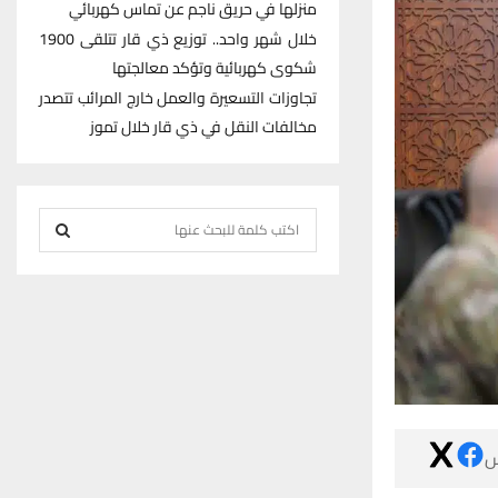
منزلها في حريق ناجم عن تماس كهربائي
خلال شهر واحد.. توزيع ذي قار تتلقى 1900
شكوى كهربائية وتؤكد معالجتها
تجاوزات التسعيرة والعمل خارج المرائب تتصدر
مخالفات النقل في ذي قار خلال تموز
S
e
S
a
r
E
c
h
A
f
R
o
r
C

:
H