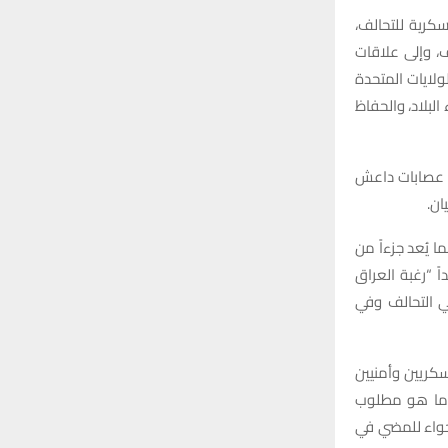
كریة للتحالف،
ف، وإلى علاقات
لولايات المتحدة
 البلاد، والحفاظ
د عصابات داعش
يان.
 يُعد جزءاً من
ً “رغبة العراق
ي التحالف وفي
سكريين وأمنيين
وما هو مطلوب
أجواء للمضي في