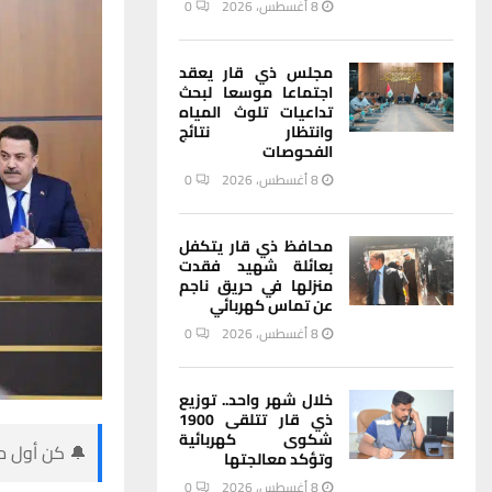
8 أغسطس، 2026
0
مجلس ذي قار يعقد
اجتماعا موسعا لبحث
تداعيات تلوث المياه
وانتظار نتائج
الفحوصات
8 أغسطس، 2026
0
محافظ ذي قار يتكفل
بعائلة شهيد فقدت
منزلها في حريق ناجم
عن تماس كهربائي
8 أغسطس، 2026
0
خلال شهر واحد.. توزيع
ذي قار تتلقى 1900
شكوى كهربائية
🔔 كن أول من
وتؤكد معالجتها
8 أغسطس، 2026
0