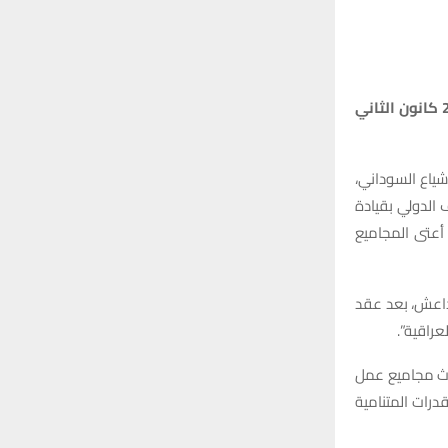
أعلن المكتب الإعلامي لرئيس مجلس الوزراء محمد شياع السوداني، اليوم السبت (27 كانون الثاني
شياع السوداني،
 الدولي بقيادة
أعتى المجاميع
داعش، بعد عقد
عراقیة”.
لعسكریة العلیا (HMC) على مستوى ثلاث مجامیع عمل
درات المتنامية