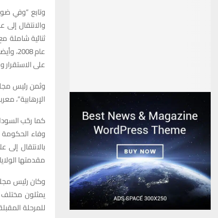
وتابع “وفي ضوء
والانتقال إلى ع
ثنائیة شاملة مع 
عام 008
على الاستقرار و
وثمن رئيس مجلس
الإرهابية”، معرب
كما رحّب السودا
وفاء الحكومة بت
بالانتقال إلى 
مقدمتها الولايا
وكان رئيس مجلس 
يمثلون مختلف 
للمرحلة المقبلة