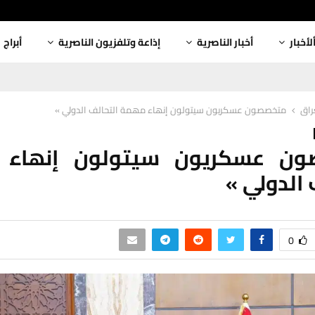
لأخبار
أخبار الناصرية
إذاعة وتلفزيون الناصرية
أبراج
عراق
متخصصون عسكریون سيتولون إنھاء مھمة التحالف الدولي »
ون عسكریون سيتولون إنھاء 
 الدولي »
0