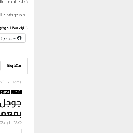
خطط الإعمار والت
المصدر: بغداد ال
شارك هذا الموضو
فيس بوك
مشاركة
Home
ألأخب
ألأخبار
تكنولوج
جوجل 
بمعماري
28 يناير، 2024