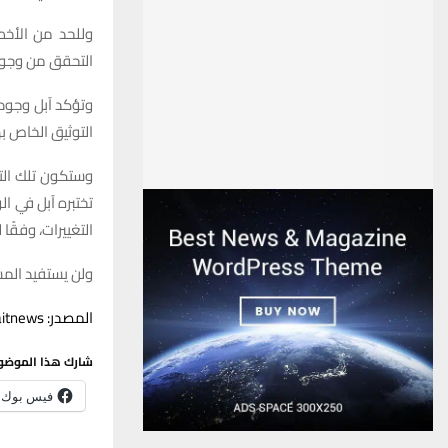
وللحد
من
الأخط
التحقق
من
وجو
وتؤكد
آبل
وجود
التوثيق
الخاص
ب
وستكون
تلك
ال
تختبره
آبل
في
ال
التغييرات،
وفقًا
ل
ولن
يستفيد
الم
المصدر: aitnews
شارك هذا الموضو
فيس بوك