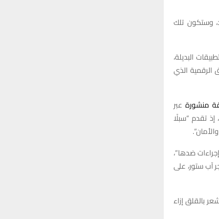
،
وستكون
تلك
تطبيقات
البديلة،
ق
الرقمية
الذي
ة
منشورة
عبر
إذ
تقدم
“
سبلًا
والأمان
”.
جراءات
ضدها
”
،
ر
آب
ستور،
على
شعر
بالقلق
إزاء