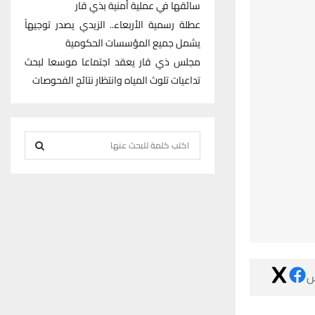
سائقها في عملية أمنية بذي قار
عطلة رسمية الأربعاء.. الزيدي يصدر توجيهاً
يشمل جميع المؤسسات الحكومية
مجلس ذي قار يعقد اجتماعا موسعا لبحث
تداعيات تلوث المياه وانتظار نتائج الفحوصات
S
e
S
a
r
E
c
h
A
f
R
o

r
C
:
H