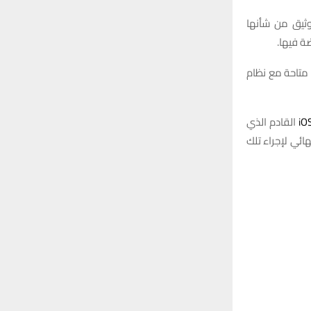
وثيق
من
شأنها
ضة
فيها
.
متاحة
مع
نظام
القادم
الذي
هائي
لإجراء
تلك