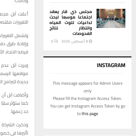
وكالات:
مجلس ذي قار يعقد
أعلنت
آبل
مجم
اجتماعا موسعا لبحث
التغييرات
مقتصر
تداعيات تلوث المياه
وانتظار نتائج
الفحوصات
وتشمل
التغييرا
8 أغسطس، 2026
0
وإتاحة
طرق
دفع
فرضه
الاتحاد
الأ
INSTAGRAM
وبررت
آبل
عدم
موقعها
الرسم
جديدة
للبرامج
ال
This message appears for Admin Users
only:
وأضافت
آبل
أن
ت
Please fill the Instagram Access Token.
كما
ستؤثر
سلبًا
You can get Instagram Access Token by go
حد
زعمها
.
to
this page
وذكرت
الشركة
أ
تأثيرها
في
خصوص