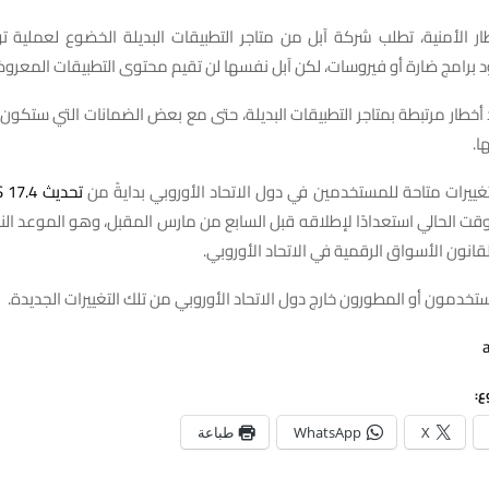
ار
الأمنية،
تطلب
شركة
آبل
من
متاجر
التطبيقات
البديلة
الخضوع
لعملية
ت
د
برامج
ضارة
أو
فيروسات،
لكن
آبل
نفسها
لن
تقيم
محتوى
التطبيقات
المعرو
أخطار
مرتبطة
بمتاجر
التطبيقات
البديلة،
حتى
مع
بعض
الضمانات
التي
ستكون
ها
.
تغييرات
متاحة
للمستخدمين
في
دول
الاتحاد
الأوروبي
بدايةً
من
تحديث
iOS 17.4
وقت
الحالي
استعدادًا
لإطلاقه
قبل
السابع
من
مارس
المقبل،
وهو
الموعد
الن
قانون
الأسواق
الرقمية
في
الاتحاد
الأوروبي
.
ستخدمون
أو
المطورون
خارج
دول
الاتحاد
الأوروبي
من
تلك
التغييرات
الجديدة
.
ع:
X
WhatsApp
طباعة