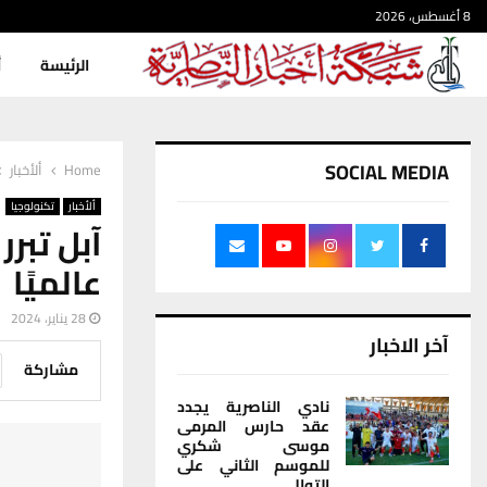
8 أغسطس، 2026
الرئيسة
أ
SOCIAL MEDIA
Home
ألأخبار
ألأخبار
تكنولوجيا
آبل تبر
عالميًا
28 يناير، 2024
آخر الاخبار
مشاركة
نادي الناصرية يجدد
عقد حارس المرمى
موسى شكري
للموسم الثاني على
التوالي