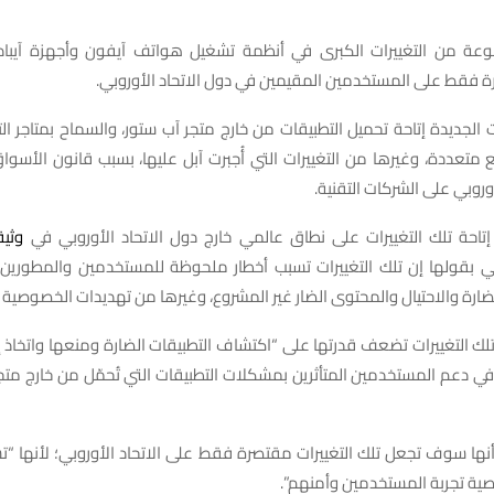
وعة
من
التغييرات
الكبرى
في
أنظمة
تشغيل
هواتف
آيفون
وأجهزة
آيباد
ة
فقط
على
المستخدمين
المقيمين
في
دول
الاتحاد
الأوروبي
.
ت
الجديدة
إتاحة
تحميل
التطبيقات
من
خارج
متجر
آب
ستور،
والسماح
بمتاجر
ال
متعددة،
وغيرها
من
التغييرات
التي
أُجبرت
آبل
عليها،
بسبب
قانون
الأسوا
وروبي
على
الشركات
التقنية
.
إتاحة
تلك
التغييرات
على
نطاق
عالمي
خارج
دول
الاتحاد
الأوروبي
في
وثيق
ي
بقولها
إن
تلك
التغييرات
تسبب
أخطار
ملحوظة
للمستخدمين
والمطورين،
ضارة
والاحتيال
والمحتوى
الضار
غير
المشروع،
وغيرها
من
تهديدات
الخصوصية
لك
التغييرات
تضعف
قدرتها
على
“
اكتشاف
التطبيقات
الضارة
ومنعها
واتخاذ
إ
في
دعم
المستخدمين
المتأثرين
بمشكلات
التطبيقات
التي
تُحمّل
من
خارج
متج
نها
سوف
تجعل
تلك
التغييرات
مقتصرة
فقط
على
الاتحاد
الأوروبي؛
لأنها
“
ت
ية
تجربة
المستخدمين
وأمنهم
”.