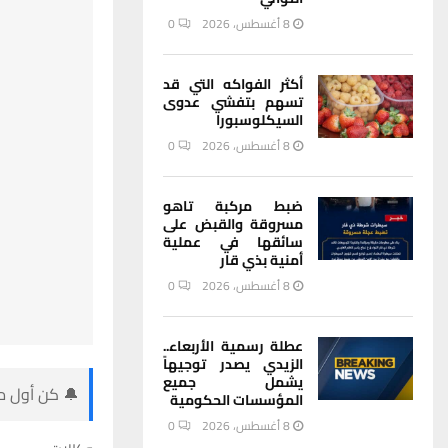
8 أغسطس، 2026
0
أكثر الفواكه التي قد
تسهم بتفشي عدوى
السيكلوسبورا
8 أغسطس، 2026
0
ضبط مركبة تاهو
مسروقة والقبض على
سائقها في عملية
أمنية بذي قار
8 أغسطس، 2026
0
عطلة رسمية الأربعاء..
الزيدي يصدر توجيهاً
يشمل جميع
🔔 كن أول من
المؤسسات الحكومية
8 أغسطس، 2026
0