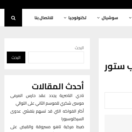
سوشيال
تكنولوجيا
للاتصال بنا
البحث
البحث
ب ستور
أحدث المقالات
نادي الناصرية يجدد عقد حارس المرمى
موسى شكري للموسم الثاني على التوالي
أكثر الفواكه التي قد تسهم بتفشي عدوى
السيكلوسبورا
ضبط مركبة تاهو مسروقة والقبض على