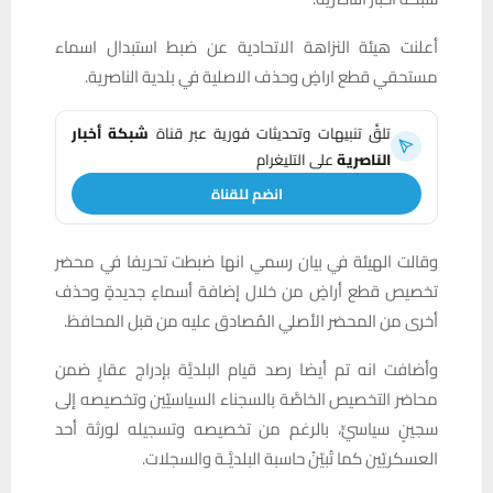
أعلنت هيئة النزاهة الاتحادية عن ضبط استبدال اسماء
مستحقي قطع اراضٍ وحذف الاصلية في بلدية الناصرية.
تلقَّ تنبيهات وتحديثات فورية عبر قناة
شبكة أخبار
الناصرية
على التليغرام
انضم للقناة
وقالت الهيئة في بيان رسمي انها ضبطت تحريفا في محضر
تخصيص قطع أراضٍ من خلال إضافة أسماءٍ جديدةٍ وحذف
أخرى من المحضر الأصلي المُصادق عليه من قبل المحافظ.
وأضافت انه تم أيضا رصد قيام البلديَّة بإدراج عقارٍ ضمن
محاضر التخصيص الخاصَّة بالسجناء السياسيّين وتخصيصه إلى
سجينٍ سياسيٍّ، بالرغم من تخصيصه وتسجيله لورثة أحد
العسكريّين كما تُبيّنُ حاسبة البلديَّـة والسجلات.