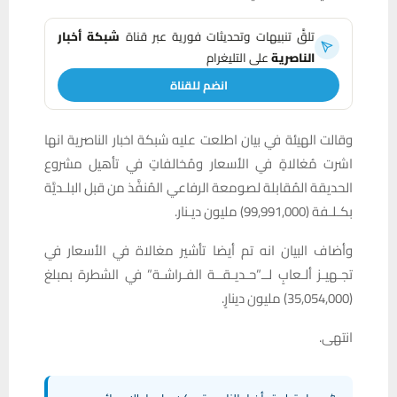
تلقَّ تنبيهات وتحديثات فورية عبر قناة
شبكة أخبار
الناصرية
على التليغرام
انضم للقناة
وقالت الهيئة في بيان اطلعت عليه شبكة اخبار الناصرية انها
اشرت مُغالاةٍ في الأسعار ومُخالفاتٍ في تأهيل مشروع
الحديقة المُقابلة لصومعة الرفاعي المُنفَّذ من قبل البلـديَّة
بكـلـفة (99,991,000) مليون ديـنار.
وأضاف البيان انه تم أيضا تأشير مغالاة في الأسعار في
تجـهيـز ألـعابٍ لــ”حـديـقــة الفـراشـة” في الشطرة بمبلغ
(35,054,000) مليون دينارٍ.
انتهى.