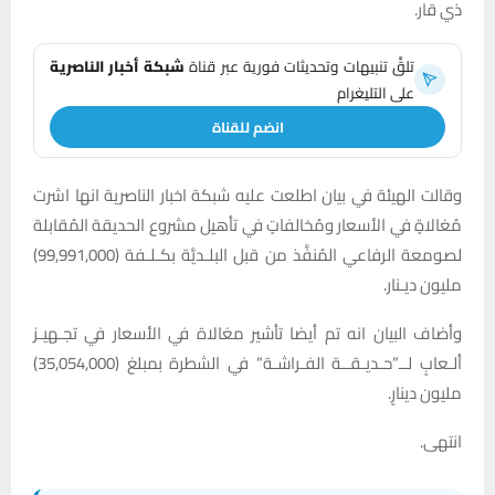
ذي قار.
تلقَّ تنبيهات وتحديثات فورية عبر قناة
شبكة أخبار الناصرية
على التليغرام
انضم للقناة
وقالت الهيئة في بيان اطلعت عليه شبكة اخبار الناصرية انها اشرت
مُغالاةٍ في الأسعار ومُخالفاتٍ في تأهيل مشروع الحديقة المُقابلة
لصومعة الرفاعي المُنفَّذ من قبل البلـديَّة بكـلـفة (99,991,000)
مليون ديـنار.
وأضاف البيان انه تم أيضا تأشير مغالاة في الأسعار في تجـهيـز
ألـعابٍ لــ”حـديـقــة الفـراشـة” في الشطرة بمبلغ (35,054,000)
مليون دينارٍ.
انتهى.