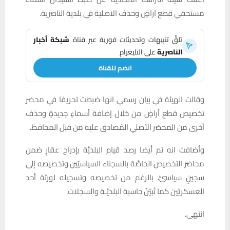
مستحقي قطع اراضٍ وحذف الاصلية في بلدية الناصرية.
تلقَّ تنبيهات وتحديثات فورية عبر قناة
شبكة أخبار
الناصرية
على التليغرام
انضم للقناة
وقالت الهيئة في بيان رسمي انها ضبطت تحريفا في محضر
تخصيص قطع أراضٍ من خلال إضافة أسماءٍ جديدةٍ وحذف
أخرى من المحضر الأصلي المُصادق عليه من قبل المحافظ.
وأضافت انه تم أيضا رصد قيام البلديَّة بإدراج عقارٍ ضمن
محاضر التخصيص الخاصَّة بالسجناء السياسيّين وتخصيصه إلى
سجينٍ سياسيٍّ، بالرغم من تخصيصه وتسجيله لورثة أحد
العسكريّين كما تُبيّنُ حاسبة البلديَّـة والسجلات.
انتهى.