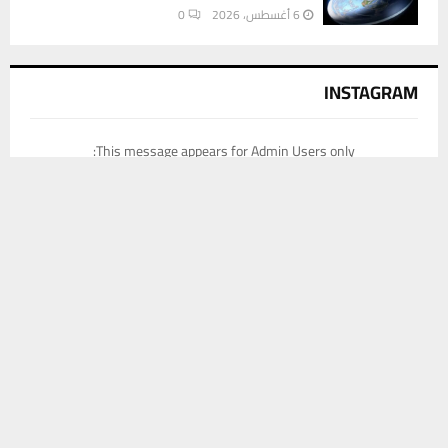
6 أغسطس، 2026
0
INSTAGRAM
This message appears for Admin Users only:
يستخدم هذا الموقع ملفات تعريف الارتباط لتحسين تجربتك. سنفترض أنك
Please fill the Instagram Access Token. You can get Instagram
موافق على هذا، ولكن يمكنك إلغاء الاشتراك إذا كنت ترغب في ذلك.
Access Token by go to
this page
موافق
قراءة المزيد