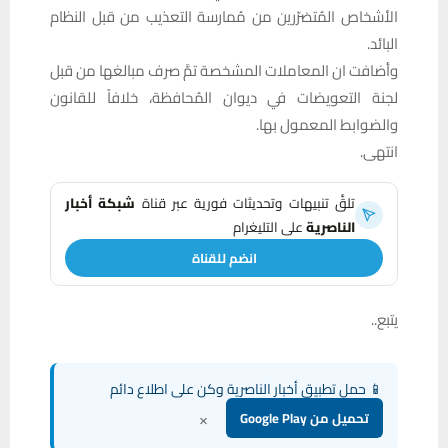
الأشخاص المُتضرّرين من مُمارسة التعذيب من قبل النظام
البائد.
وأضافت ان المعاملات المشخصة تمَّ صرف مبالغها من قبل
لجنة التعويضات في ديوان المُحافظة، خلافاً للقانون
والضوابط المعمول بها.
انتهى.
تلقَّ تنبيهات وتحديثات فورية عبر قناة
شبكة أخبار
الناصرية
على التليغرام
انضم للقناة
يتبع..
📱 حمل تطبيق أخبار الناصرية وكن على اطلاع دائم
×
تحميل من Google Play