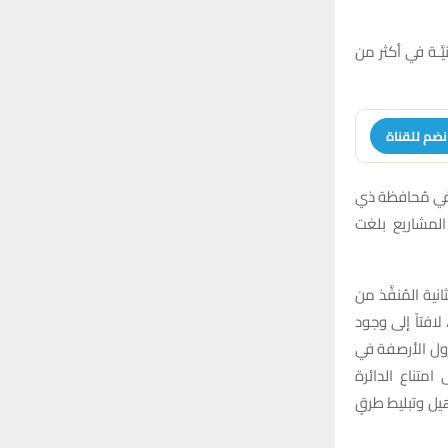
ّـة في أكثر من
نضم للقناة
 في مُحافظة ذي
يمة المشاريع بلغت
ة المُنفَّذ من
2 بكلفة (3,343,380,000) مليارات دينارٍ، لافتاً إلى وجود
نزول الأرصفة في
امتناع الدائرة
أهيل وتبليط طرقٍ