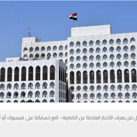
 من يعرف الأخبار العاجلة عن الناصرية– تابع حساباتنا على فيسبوك أو
حسين تجربتك. سنفترض أنك موافق على هذا، ولكن يمكنك إلغاء الاشتراك إذا كنت