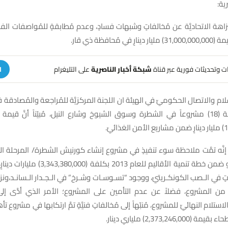
ية:
هة الاتحاديَّة عن مُخالفاتٍ وشبهات فسادٍ، وعدم مُطابقةٍ للمُواصفات الفنيَ
هات وتحديثات فورية عبر قناة
شبكة أخبار الناصرية
على التليغرام
ا
ام والاتصال الحكوميّ في الهيئة ان اللجنة المركزيَّة للمُراجعة والمُصادقة
قار بتعطيل إحالة (18) مشروعاً في الشطرة وسوق الشيوخ وشارع النيل، مُبيّناً أنَّ ق
َّه تمَّت ملاحظة سوء تنفيذٍ في مشروع إنشاء كورنيش الشطرة/ المرحلة الثاني
قبل شركة الفاو ضمن خطة تنمية الأقاليم للعام 013
راتٍ في الـصب الكونكـريتيّ، ووجود “تسـوسـات وشـرخ” في الـجـدار الـسانـد،و
 من المشروع، فضلاً عن عدم التأمين على المشروع؛ الأمر الذي أدَّى إلى 
تلام النهائيّ للمشروع، مُنبّهاً إلى مُخالفاتٍ فنيَّةٍ تمَّ ارتكابها في مشروع ت
2,373,246,) ملياري دينار.