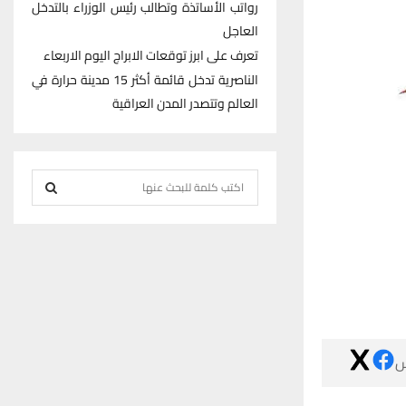
رواتب الأساتذة وتطالب رئيس الوزراء بالتدخل
العاجل
تعرف على ابرز توقعات الابراج اليوم الاربعاء
الناصرية تدخل قائمة أكثر 15 مدينة حرارة في
العالم وتتصدر المدن العراقية
S
e
S
a
r
E
c
h
A
f
R
o

r
C
:
H