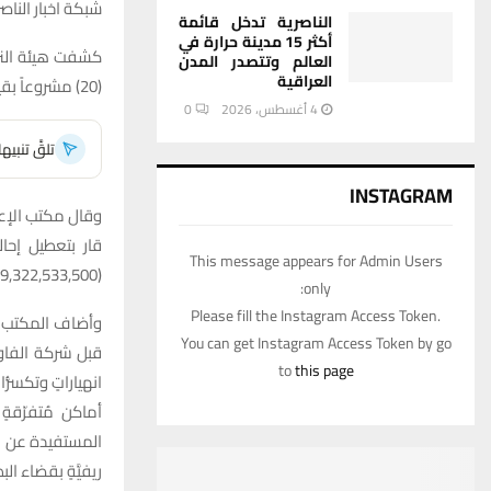
شبكة اخبار الناصر
الناصرية تدخل قائمة
أكثر 15 مدينة حرارة في
كشفت هيئة النزا
العالم وتتصدر المدن
العراقية
(20) مشروعاً بقيمة (31,000,000,000) مليار دينارٍ في مُحافظة ذي قار.
4 أغسطس، 2026
0
تلقَّ تنبي
INSTAGRAM
وقال مكتب الإعل
This message appears for Admin Users
(19,322,533,500) مليار دينارٍ ضمن مشاريع الأمن الغذائيّ.
only:
Please fill the Instagram Access Token.
وأضاف المكتب إن
You can get Instagram Access Token by go
to
this page
انهياراتٍ وتكسُّ
أماكن مُتفرّقةٍ
المستفيدة عن الاس
ريفيَّةٍ بقضاء البطحاء بقيمة (000