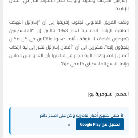
“إسرائيل انخرطت وتنخرط وتواجه خطر الانخراط أكثر في أعمال
الإبادة”.
ولفت الفريق القانوني لجنوب إفريقيا إلى أن “إسرائيل انتهكت
اتفاقية الإبادة الجماعية لعام 1948 قائلين إن “الفلسطينيين
يتعرضون لقصف لا يتوقف أينما ذهبوا ويُقتلون في كل مكان
يلجؤون إليه”، مشيرين الى أن “أفعال إسرائيل تشير إلى نية ارتكاب
أعمال إبادة، وهذه النية تتجذر في قناعتها بأن العدو ليس حماس
وإنما النسيج الفلسطيني كله في غزة”.
المصدر: السومرية نيوز
📱 حمل تطبيق أخبار الناصرية وكن على اطلاع دائم
×
تحميل من Google Play