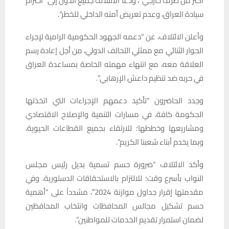
أكثر من طرف خارجي”، ودعا الائتلاف جميع الدول إلى “احترام
سيادة العراق، وعدم تعريض أمنه الداخلي للخطر”.
وأعلن الائتلاف، عن “دعمه الجهود الحكومية الرامية لإجراء
الحوار الثنائي مع ممثلي التحالف الدولي، من أجل إعادة رسم
العلاقة معه، مع انتهاء مهمته الخاصة بمساعدة العراق
في حربه ضد تنظيم داعش الإرهابي”.
وجدد الحاضرون “تأكيد دعمهم الإجراءات التي اتخذتها
الحكومة كافة، في مسارات التنمية والإصلاح الاقتصادي
ومشاريعها وخططها؛ للارتقاء بجميع القطاعات الحيوية،
وبما يخدم أبناء شعبنا الكريم”.
وأكد الائتلاف “ضرورة حسم تسمية بديل رئيس مجلس
النواب بأسرع وقت؛ للالتزام بالاستحقاقات الدستورية، وفي
مقدمتها إقرار جداول موازنة 2024″، مشدداً على “أهمية
حسم تشكيل مجالس المحافظات وانتخاب المحافظين
لضمان استمرار تقديم الخدمات للمواطنين”.