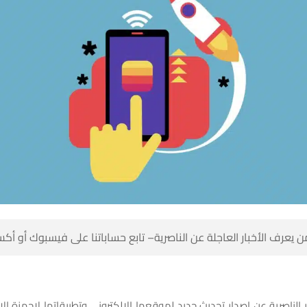
 كن أول من يعرف الأخبار العاجلة عن الناصرية– تابع حساباتنا على ف
ر الناصرية عن اصدار تحديث جديد لموقعها الالكتروني وتطبيقاتها لاجهزة ا