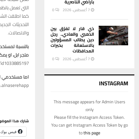
بأراضي الناصرية
التي تعمل بانظمة
7 أغسطس، 2026
0
كما اطلقت الشبكة ت
التحديثات الجد
ذي قار لا تفرّق بين
والاتصالات.
الذهبي والعادي.. رجل
دين يطالب المسؤولين
بالاستعانة بخبرات
بالنسبة لمستخد
المحافظات
متجر ابل، او يمكن
7 أغسطس، 2026
0
p/id1033885197
اما مستخدمي انظم
INSTAGRAM
a.alnaserehapp
This message appears for Admin Users
only:
Please fill the Instagram Access Token.
شارك هذا الموضو
You can get Instagram Access Token by go
to
this page
فيس بوك