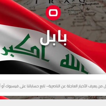
 من يعرف الأخبار العاجلة عن الناصرية– تابع حساباتنا على فيسبوك أو
حسين تجربتك. سنفترض أنك موافق على هذا، ولكن يمكنك إلغاء الاشتراك إذا كنت