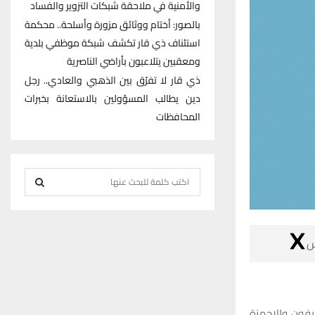
والأمنية في ملاحقة شبكات التزوير والفساد
بالصور: أختام ووثائق مزورة وأسلحة.. محكمة
استئناف ذي قار تكشف شبكة موظفي بلدية
ومعقبين يتلاعبون بأراضي الناصرية
ذي قار لا تفرّق بين الذهبي والعادي.. رجل
دين يطالب المسؤولين بالاستعانة بخبرات
المحافظات
S
e
S
a
r
E

c
h
A
f
R
o
تعلن شبكة اخبا