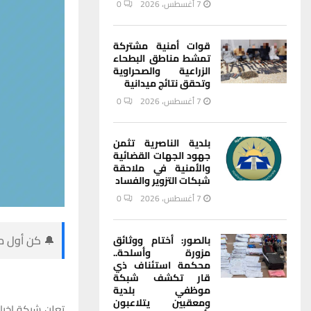
7 أغسطس، 2026
0
قوات أمنية مشتركة
تمشط مناطق البطحاء
الزراعية والصحراوية
وتحقق نتائج ميدانية
7 أغسطس، 2026
0
بلدية الناصرية تثمن
جهود الجهات القضائية
والأمنية في ملاحقة
شبكات التزوير والفساد
7 أغسطس، 2026
0
🔔 كن أول من
بالصور: أختام ووثائق
مزورة وأسلحة..
محكمة استئناف ذي
قار تكشف شبكة
موظفي بلدية
ومعقبين يتلاعبون
تعلن شبكة اخبار