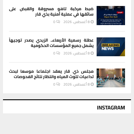
ضبط مركبة تاهو مسروقة والقبض على
سائقها في عملية أمنية بذي قار
8 أغسطس، 2026
0
عطلة رسمية الأربعاء.. الزيدي يصدر توجيهاً
يشمل جميع المؤسسات الحكومية
8 أغسطس، 2026
0
مجلس ذي قار يعقد اجتماعا موسعا لبحث
تداعيات تلوث المياه وانتظار نتائج الفحوصات
8 أغسطس، 2026
0
INSTAGRAM
يستخدم هذا الموقع ملفات تعريف الارتباط لتحسين تجربتك. سنفترض أنك
This message appears for Admin Users only:
موافق على هذا، ولكن يمكنك إلغاء الاشتراك إذا كنت ترغب في ذلك.
Please fill the Instagram Access Token. You can get Instagram